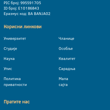
PIC број: 995591705
ID број: E10186843
Еразмус код: BA BANJA02
Корисни линкови
Универзитет
Чланице
Студије
Особље
Наука
Квалитет
Упис
Сарадња
Политика
Мапа
приватности
сајта
Пратите нас