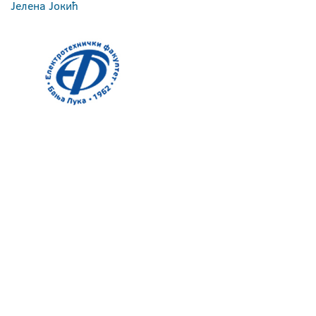
Јелена Јокић