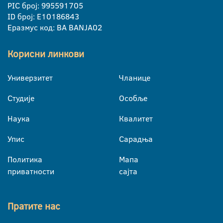
PIC број: 995591705
ID број: E10186843
Еразмус код: BA BANJA02
Корисни линкови
Универзитет
Чланице
Студије
Особље
Наука
Квалитет
Упис
Сарадња
Политика
Мапа
приватности
сајта
Пратите нас