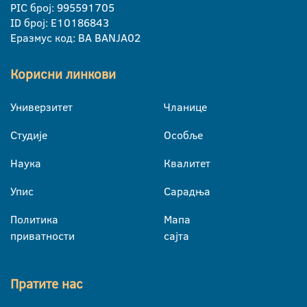
PIC број: 995591705
ID број: E10186843
Еразмус код: BA BANJA02
Корисни линкови
Универзитет
Чланице
Студије
Особље
Наука
Квалитет
Упис
Сарадња
Политика
Мапа
приватности
сајта
Пратите нас