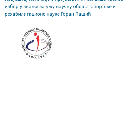
избор у звање за ужу научну област Спортске и
рехабилитационе науке Горан Пашић