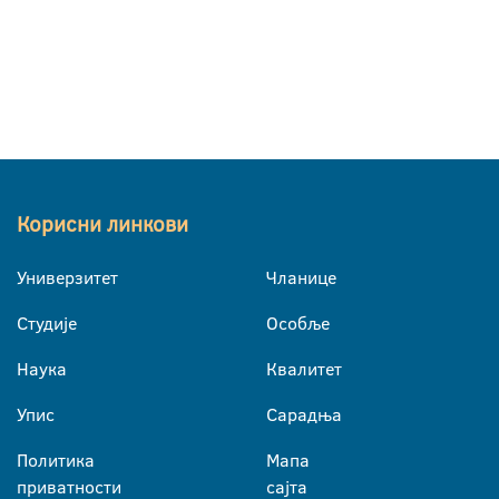
Корисни линкови
Универзитет
Чланице
Студије
Особље
Наука
Квалитет
Упис
Сарадња
Политика
Мапа
приватности
сајта