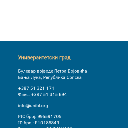
Универзитетски град
Булевар војводе Петра Бојовића
Бања Лука, Република Српска
+387 51 321 171
Факс: +387 51 315 694
info@unibl.org
PIC број: 995591705
ID број: E10186843