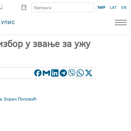
ЋИР
LAT
EN
УПИС
избор у звање за ужу
ка Зоран Поповић