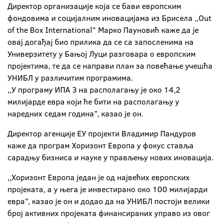
Директор организације која се бави европским
фондовима и социјалним иновацијама из Брисела ,,Out
of the Box International” Марко Пауновић каже да је
овај догађај био прилика да се са запосленима на
Универзитету у Бањој Луци разговара о европским
пројектима, те да се направи план за повећање учешћа
УНИБЛ у различитим програмима.
,,У програму ИПА 3 на располагању је око 14,2
милијарде евра који ће бити на располагању у
наредних седам година’’, казао је он.
Директор агенције ЕУ пројекти Владимир Пандуров
каже да програм Хоризонт Европа у фокус ставља
сарадњу бизниса и науке у прављењу нових иновација.
,,Хоризонт Европа један је од највећих европских
пројеката, а у њега је инвестирано око 100 милијарди
евра’’, казао је он и додао да на УНИБЛ постоји велики
број активних пројеката финансираних управо из овог