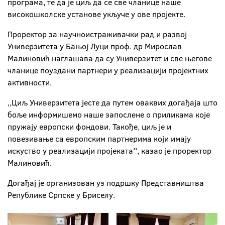
програма, те да је циљ да се све чланице наше
високошколске установе укључе у ове пројекте.
Проректор за научноистраживачки рад и развој
Универзитета у Бањој Луци проф. др Мирослав
Малиновић наглашава да су Универзитет и све његове
чланице поуздани партнери у реализацији пројектних
активности.
,,Циљ Универзитета јесте да путем оваквих догађаја што
боље информишемо наше запослене о приликама које
пружају европски фондови. Такође, циљ је и
повезивање са европским партнерима који имају
искуство у реализацији пројеката'', казао је проректор
Малиновић.
Догађај je организован уз подршку Представништва
Републике Српске у Бриселу.