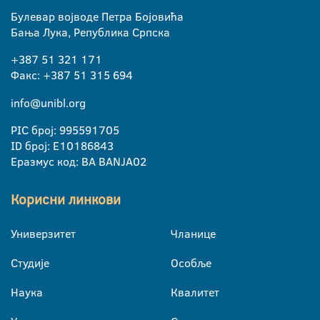
Булевар војводе Петра Бојовића
Бања Лука, Република Српска
+387 51 321 171
Факс: +387 51 315 694
info@unibl.org
PIC број: 995591705
ID број: E10186843
Еразмус код: BA BANJA02
Корисни линкови
Универзитет
Чланице
Студије
Особље
Наука
Квалитет