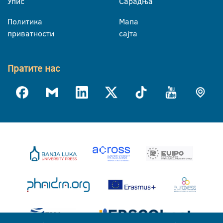
Упис
Сарадња
Политика
Мапа
приватности
сајта
Пратите нас