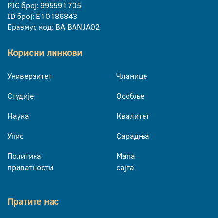
PIC број: 995591705
ID број: E10186843
Еразмус код: BA BANJA02
Корисни линкови
Универзитет
Чланице
Студије
Особље
Наука
Квалитет
Упис
Сарадња
Политика
Мапа
приватности
сајта
Пратите нас