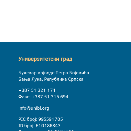
Универзитетски град
Булевар војводе Петра Бојовића
Бања Лука, Република Српска
+387 51 321 171
Факс: +387 51 315 694
info@unibl.org
PIC број: 995591705
ID број: E10186843