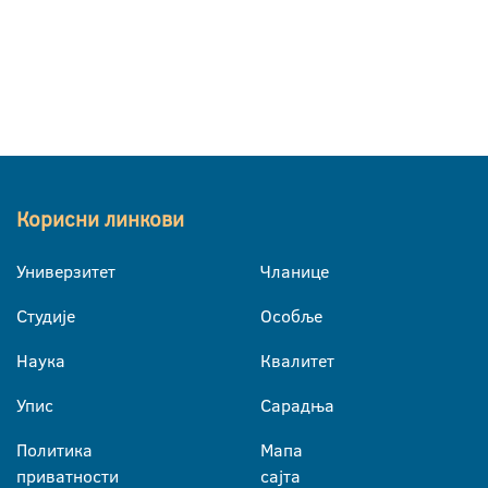
Корисни линкови
Универзитет
Чланице
Студије
Особље
Наука
Квалитет
Упис
Сарадња
Политика
Мапа
приватности
сајта