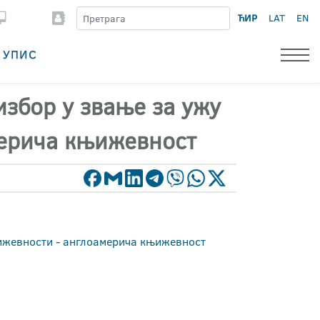
ЋИР
LAT
EN
УПИС
избор у звање за ужу
мерича књижевност
њижевности - англоамерича књижевност