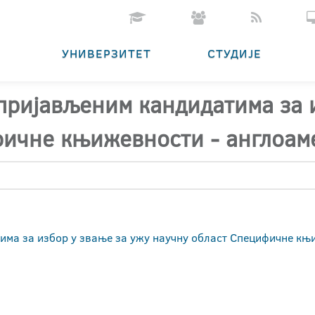
УНИВЕРЗИТЕТ
СТУДИЈЕ
 пријављеним кандидатима за 
фичне књижевности - англоа
тима за избор у звање за ужу научну област Специфичне к