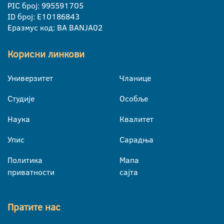
PIC број: 995591705
ID број: E10186843
Еразмус код: BA BANJA02
Корисни линкови
Универзитет
Чланице
Студије
Особље
Наука
Квалитет
Упис
Сарадња
Политика
Мапа
приватности
сајта
Пратите нас