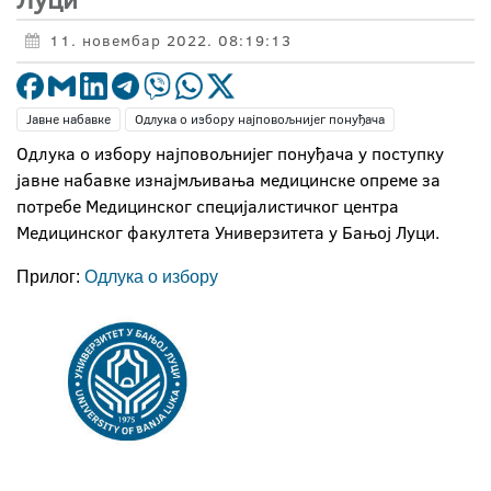
11. новембар 2022. 08:19:13
Јавне набавке
Одлука о избору најповољнијег понуђача
Одлука о избору најповољнијег понуђача у поступку
јавне набавке изнајмљивања медицинске опреме за
потребе Медицинског специјалистичког центра
Медицинског факултета Универзитета у Бањој Луци.
Прилог:
Одлука о избору