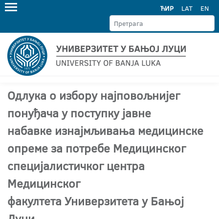
ЋИР
LAT
EN
Одлука о избору најповољнијег
понуђача у поступку јавне
набавке изнајмљивања медицинске
опреме за потребе Медицинског
специјалистичког центра
Медицинског
факултета Универзитета у Бањој
Луци