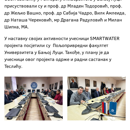
присуствовали су и проф. др Младен Тодоровић, проф.
др Жељко Вашко, проф. др Сабија Чадро, Вилк Амлеида,
др Наташа Черековић, мр Драгана Радуловић и Милан
Шипка, МА.
У наставку својих активности учесници SMARTWATER
пројекта посјетили су Пољопривредни факултет
Универзитета у Бањој Луци. Такође, у плану је да
учесници овог пројекта одрже и радни састанак у
Теслићу.