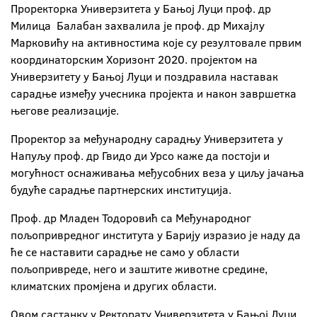
Проректорка Универзитета у Бањој Луци проф. др
Милица Балабан захвалила je проф. др Михајлу
Марковићу на активностима које су резултовале првим
координаторским Хоризонт 2020. пројектом на
Универзитету у Бањој Луци и поздравила наставак
сарадње између учесника пројекта и након завршетка
његове реализације.
Проректор за међународну сарадњу Универзитета у
Напуљу проф. др Гвидо ди Урсо каже да постоји и
могућност оснаживања међусобних веза у циљу јачања
будуће сарадње партнерских институција.
Проф. др Младен Тодоровић са Међународног
пољопривредног института у Барију изразио је наду да
ће се наставити сарадње не само у области
пољопривреде, него и заштите животне средине,
климатских промјена и других области.
Овом састанку у Ректорату Универзитета у Бањој Луци