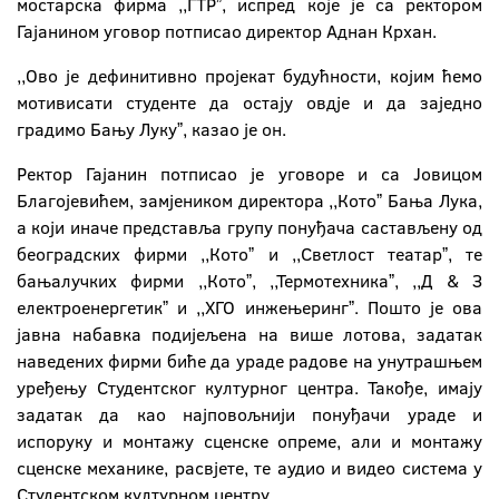
мостарска фирма ,,ГТРˮ, испред које је са ректором
Гајанином уговор потписао директор Аднан Крхан.
,,Ово је дефинитивно пројекат будућности, којим ћемо
мотивисати студенте да остају овдје и да заједно
градимо Бању Лукуˮ, казао је он.
Ректор Гајанин потписао је уговоре и са Јовицом
Благојевићем, замјеником директора ,,Котоˮ Бања Лука,
а који иначе представља групу понуђача састављену од
београдских фирми ,,Котоˮ и ,,Светлост театарˮ, те
бањалучких фирми ,,Котоˮ, ,,Термотехникаˮ, ,,Д & З
електроенергетикˮ и ,,ХГО инжењерингˮ. Пошто је ова
јавна набавка подијељена на више лотова, задатак
наведених фирми биће да ураде радове на унутрашњем
уређењу Студентског културног центра. Такође, имају
задатак да као најповољнији понуђачи ураде и
испоруку и монтажу сценске опреме, али и монтажу
сценске механике, расвјете, те аудио и видео система у
Студентском културном центру.