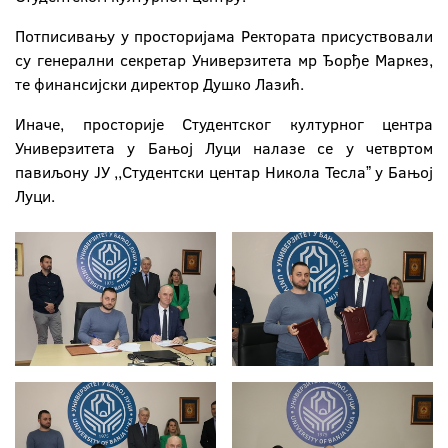
Потписивању у просторијама Ректората присуствовали
су генерални секретар Универзитета мр Ђорђе Маркез,
те финансијски директор Душко Лазић.
Иначе, просторије Студентског културног центра
Универзитета у Бањој Луци налазе се у четвртом
павиљону ЈУ ,,Студентски центар Никола Теслаˮ у Бањој
Луци.