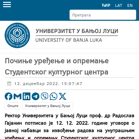
ЋИР
LAT
EN
Почиње уређење и опремање
Студентског културног центра
12. децембар 2022. 15:07:47
Опште
Универзитет у Бањој Луци
Ректор Универзитета у Бањој Луци проф. др Радослав
Гајанин потписао је 12. 12. 2022. године уговоре о
јавној набавци за извођење радова на унутрашњем
уређењу и опремању Студентског културног центра