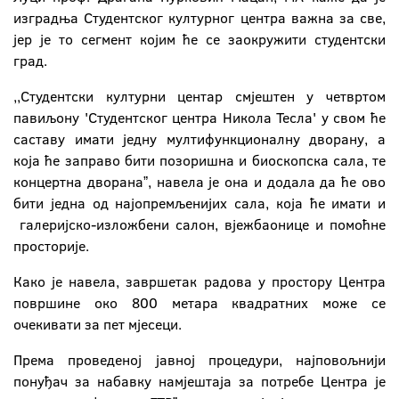
изградња Студентског културног центра важна за све,
јер је то сегмент којим ће се заокружити студентски
град.
,,Студентски културни центар смјештен у четвртом
павиљону 'Студентског центра Никола Тесла' у свом ће
саставу имати једну мултифункционалну дворану, а
која ће заправо бити позоришна и биоскопска сала, те
концертна дворанаˮ, навела је она и додала да ће ово
бити једна од најопремљенијих сала, која ће имати и
галеријско-изложбени салон, вјежбаонице и помоћне
просторије.
Како је навела, завршетак радова у простору Центра
површине око 800 метара квадратних може се
очекивати за пет мјесеци.
Према проведеној јавној процедури, најповољнији
понуђач за набавку намјештаја за потребе Центра је