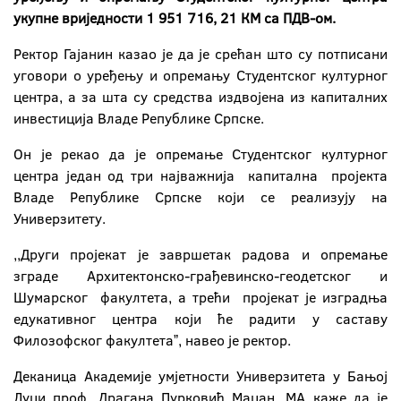
укупне вриједности 1 951 716, 21 КМ са ПДВ-ом.
Ректор Гајанин казао је да је срећан што су потписани
уговори о уређењу и опремању Студентског културног
центра, а за шта су средства издвојена из капиталних
инвестиција Владе Републике Српске.
Он је рекао да је опремање Студентског културног
центра један од три најважнија капитална пројекта
Владе Републике Српске који се реализују на
Универзитету.
,,Други пројекат је завршетак радова и опремање
зграде Архитектонско-грађевинско-геодетског и
Шумарског факултета, а трећи пројекат је изградња
едукативног центра који ће радити у саставу
Филозофског факултетаˮ, навео је ректор.
Деканица Академије умјетности Универзитета у Бањој
Луци проф. Драгана Пурковић Мацан, МА каже да је