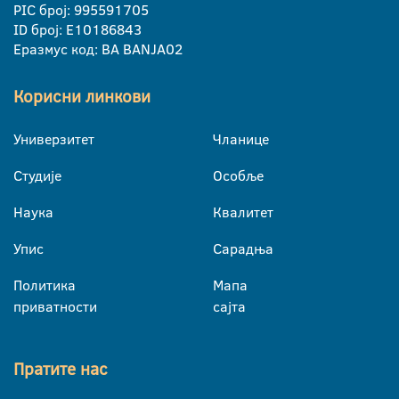
PIC број: 995591705
ID број: E10186843
Еразмус код: BA BANJA02
Корисни линкови
Универзитет
Чланице
Студије
Особље
Наука
Квалитет
Упис
Сарадња
Политика
Мапа
приватности
сајта
Пратите нас