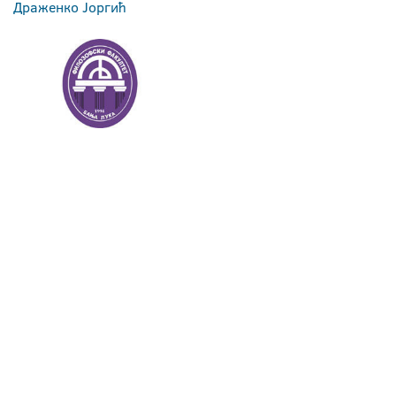
Драженко Јоргић