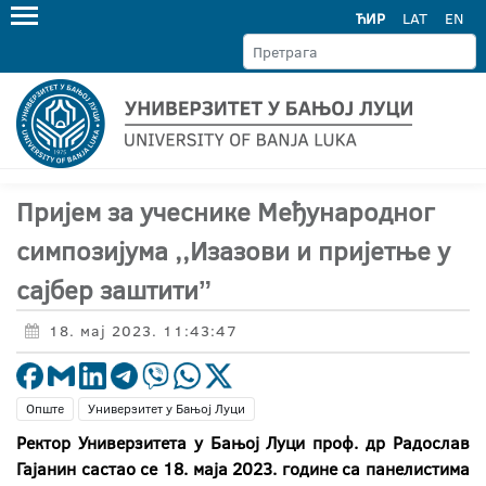
ЋИР
LAT
EN
Пријем за учеснике Међународног
симпозијума ,,Изазови и пријетње у
сајбер заштитиˮ
18. мај 2023. 11:43:47
Опште
Универзитет у Бањој Луци
Ректор Универзитета у Бањој Луци проф. др Радослав
Гајанин састао се 18. маја 2023. године са панелистима