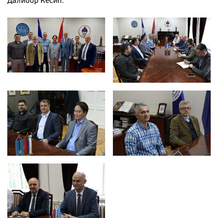
Далибор Кесић.