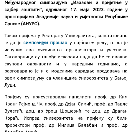
Међународног симпозијума ,,Изазови и пријетње у
сајбер заштитиˮ, одржаног 17. маја 2023. године у
просторијама Академије наука и умјетности Републике
Српске (АНУРС).
Током пријема у Ректорату Универзитета, констатовано
је да је
симпозијум прошао
у најбољем реду, те да је
испунио сва очекивања организатора и учесника.
Саговорници су такође исказали наду да ће се овакви
скупови одржавати и у наредним годинама, а
разговарано је и о моделима сарадње предавача на
овом симпозијуму са чланицама Универзитета у Бањој
Луци.
Пријему су присуствовали панелисти проф. др Ким
Кванг Рејмонд Чу, проф. др Дејан Симић, проф. др Павле
Вулетић, доц. др Урош Шошевић, те доц. др Драган
Кораћ. Испред Универзитета на пријему су били
проректори проф. др Милица Балабан и проф. др