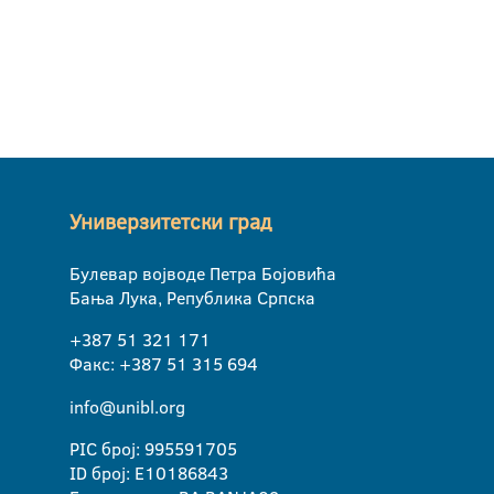
Универзитетски град
Булевар војводе Петра Бојовића
Бања Лука, Република Српска
+387 51 321 171
Факс: +387 51 315 694
info@unibl.org
PIC број: 995591705
ID број: E10186843