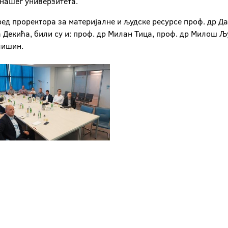
 нашег универзитета.
оред проректора за материјалне и људске ресурсе проф. др 
Декића, били су и: проф. др Милан Тица, проф. др Милош Љу
лишин.