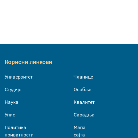
Корисни линкови
Универзитет
Чланице
Студије
Особље
Наука
Квалитет
Упис
Сарадња
Политика
Мапа
приватности
сајта