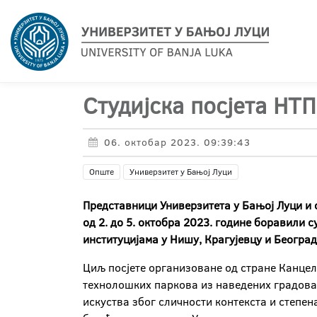
Студијска посјета НТП
06. октобар 2023. 09:39:43
Опште
Универзитет у Бањој Луци
Представници Универзитета у Бањој Луци и 
од 2. до 5. октобра 2023. године боравили
институцијама у Нишу, Крагујевцу и Београд
Циљ посјете организоване од стране Канцел
технолошких паркова из наведених градова 
искуства због сличности контекста и степен