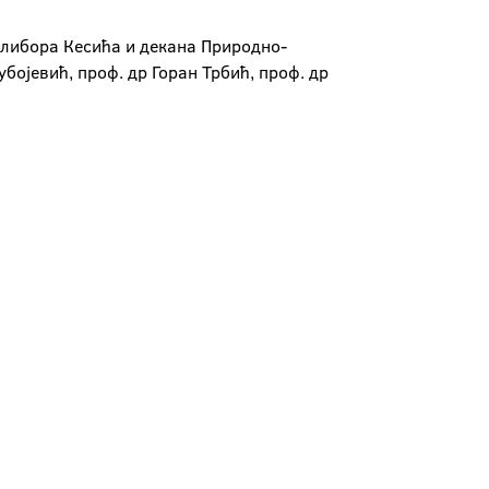
Далибора Кесића и декана Природно-
бојевић, проф. др Горан Трбић, проф. др