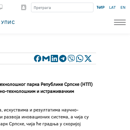
ЋИР
LAT
EN
УПИС
технолошког парка Републике Српске (НТП)
аучно-технолошким и истраживачким
, искуствима и резултатима научно-
 развоја иновационих система, а чија су
рк Српске, чија ће градња у скоријој