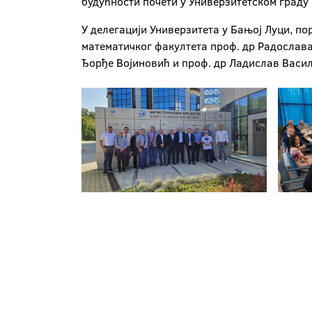
будућности почети у Универзитетском граду
У делегацији Универзитета у Бањој Луци, п
математичког факултета проф. др Радослава 
Ђорђе Војиновић и проф. др Ладислав Васи