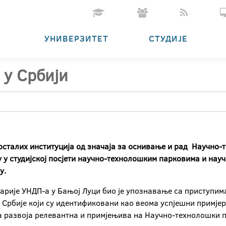
УНИВЕРЗИТЕТ
СТУДИЈЕ
 у Србији
осталих институција од значаја за оснивање и рад Научно-
 су у студијској посјети научно-технолошким парковима и н
у.
арије УНДП-а у Бањој Луци био је упознавање са приступима
Србије који су идентификовани као веома успјешни примјери
а развоја релевантна и примјењива на Научно-технолошки па