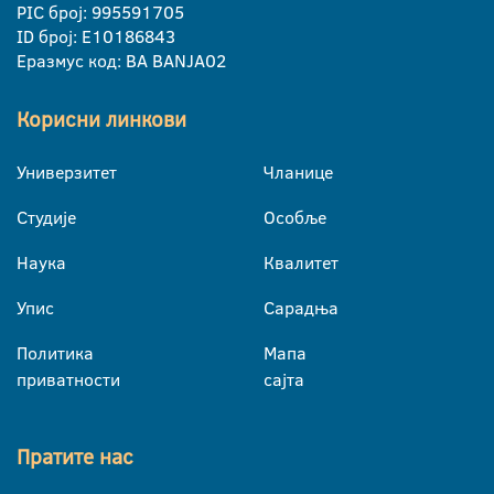
PIC број: 995591705
ID број: E10186843
Еразмус код: BA BANJA02
Корисни линкови
Универзитет
Чланице
Студије
Особље
Наука
Квалитет
Упис
Сарадња
Политика
Мапа
приватности
сајта
Пратите нас