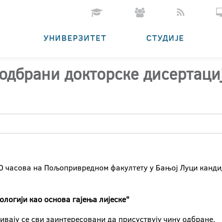
УНИВЕРЗИТЕТ
СТУДИЈЕ
 одбрани докторске дисертаци
00 часова на Пољопривредном факултету у Бањој Луци канди
ологији као основа гајења лијеске"
зивају се сви заинтересовани да присуствују чину одбране.