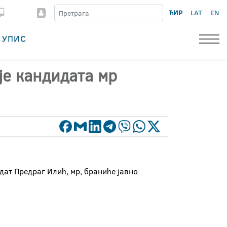
ЋИР
LAT
EN
УПИС
је кандидата мр
дат Предраг Илић, мр, браниће јавно