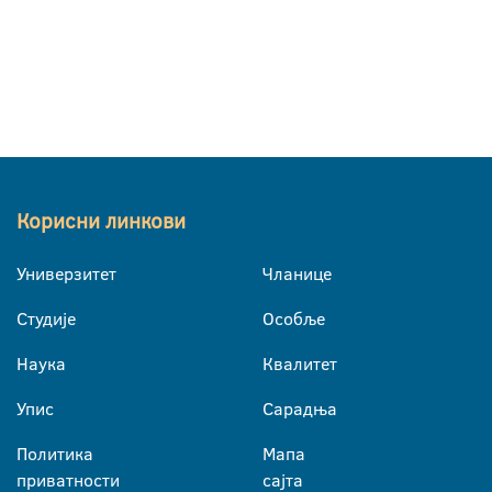
Корисни линкови
Универзитет
Чланице
Студије
Особље
Наука
Квалитет
Упис
Сарадња
Политика
Мапа
приватности
сајта