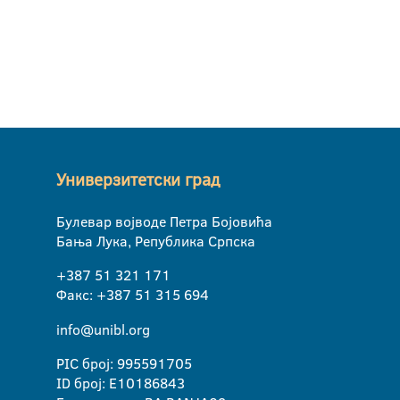
Универзитетски град
Булевар војводе Петра Бојовића
Бања Лука, Република Српска
+387 51 321 171
Факс: +387 51 315 694
info@unibl.org
PIC број: 995591705
ID број: E10186843