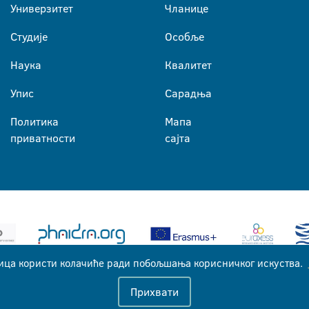
Универзитет
Чланице
Студије
Особље
Наука
Квалитет
Упис
Сарадња
Политика
Мапа
приватности
сајта
ица користи колачиће ради побољшања корисничког искуства.
Универзитет у Бањој Луци © 2026
Прихвати
Сва права задржана