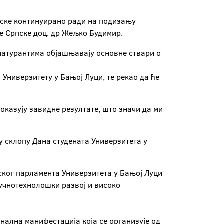
рпске континуирано ради на подизању
е Српске доц. др Жељко Будимир.
 матурантима објашњавају основне ствари о
 Универзитету у Бањој Луци, те рекао да ће
показују завидне резултате, што значи да ми
у склопу Дана студената Универзитета у
тског парламента Универзитета у Бањој Луци
аучнотехнолошки развој и високо
онална манифестација која се организује од