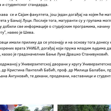
 и студентског стандарда.
ава се и Сајам факултета, још један догађај на којем ће м
та у Бањој Луци. Послије тога, матуранти су у групама могл
 су добили све информације о студијским програмима, начину
туˮ, навео је Шева.
овци имали прилику да се упознају и на основу тога донесу
творених врата УНИБЛ, догађај који пружа младим људима д
ˮ, казао је градоначелник Бање Луке Драшко Станивуковић.
одржаној у Универзитетској дворани у кругу Универзитетско
. др Кристина Пантелић Бабић, проф. др Милица Балабан, пр
ана Антуновић, те декани, продекани, наставници и студент