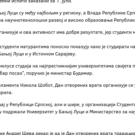
мни испити заказани за 1. јули.
ањој Луци су међу најбољим у региону, а Влада Републике С
за научнотехнолошки развој и високо образовање Републик
анизује и ова активност има добре резултате, јер студенти
студенти матурантима поносно показују како је студирати на
Бањој Луци и у Источном Сарајеву.
циклусе студија на најпрестижнијим универзитетима свијета 
ар посаоˮ, поручио је министар Будимир.
рламента Никола Шобот, Дан отворених врата организује се 
априла.
ђај у Републици Српској, али и шире, у организацији Студен
 су подржали Универзитет у Бањој Луци и Министарство за н
ке Андреј Шева рекао је да је Дан отворених врата традици