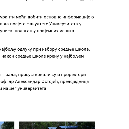
атуранти моћи добити основне информације о
и да посјете факултете Универзитета у
 уписа, полагању пријемних испита,
 најбољу одлуку при избору средње школе,
а након средње школе крену у најбољем
г града, присуствовали су и проректори
оф. др Александар Остојић, предсједница
и нашег универзитета.