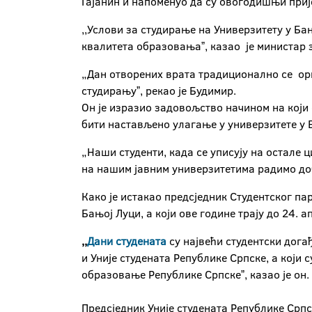
Гајанин и напоменуо да су овогодишњи прије
,,Услови за студирање на Универзитету у Б
квалитета образовањаˮ, казао је министар 
„Дан отворених врата традиционално се орг
студирањуˮ, рекао је Будимир.
Он је изразио задовољство начином на који 
бити настављено улагање у универзитете у 
„Наши студенти, када се уписују на остале 
на нашим јавним универзитетима радимо доб
Како је истакао предсједник Студентског па
Бањој Луци, а који ове године трају до 24. 
,,
Дани студената
су највећи студентски дога
и Уније студената Републике Српске, а који
образовање Републике Српскеˮ, казао је он.
Предсједник Уније студената Републике Српс