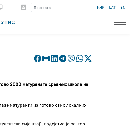
ЋИР
LAT
EN
УПИС
готово 2000 матураната средњих школа из
лазе матуранти из готово свих локалних
дентски смјештајˮ, подсјетио је ректор