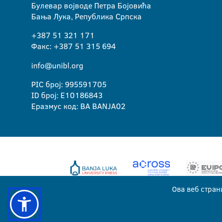
Булевар војводе Петра Бојовића
Бања Лука, Република Српска
+387 51 321 171
Факс: +387 51 315 694
info@unibl.org
PIC број: 995591705
ID број: E10186843
Еразмус код: BA BANJA02
Ова веб стран