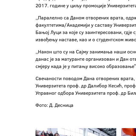
2017. године у циљу промоције Универзитета
,,Паралелно са Даном отворених врата, одрж
факултетима/Академији у саставу Универзите
Бањој Луци за које су заинтересовани, гдје
извођењу наставе, као и о студентском живо
,,Након што су на Сајму занимања наши осн
данас је за матуранте организован и Дан о
смјеру када је у питању високо образовање
Свечаности поводом Дана отворених врата, 
Универзитета проф. др Далибор Кесић, проф
Управног одбора Универзитета проф. др Биљ
Фото: Д. Десница