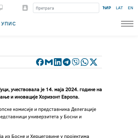
ЋИР
LAT
EN
УПИС
ци, учествовала је 14. маја 2024. године на
вање и иновације Хоризонт Европа.
пске комисије и представника Делегације
редставници универзитета у Босни и
ја из Босне и Херцеговине у пројектима