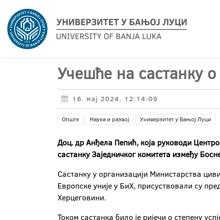
Учешће на састанку o
16. мај 2024. 12:14:09
Опште
Наука и развој
Универзитет у Бањој Луци
Дoц. др Анђела Пепић, која руководи Центро
састанку Заједничког комитета између Босн
Састанку у организацији Министарства циви
Европске уније у БиХ, присуствовали су пр
Херцеговини.
Током састанка било је ријечи о степену ус