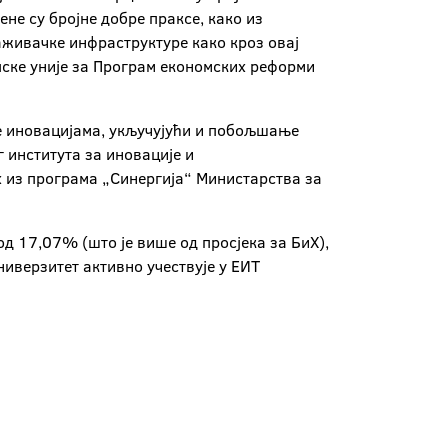
не су бројне добре праксе, како из
аживачке инфраструктуре како кроз овај
опске уније за Програм економских реформи
е иновацијама, укључујући и побољшање
 института за иновације и
х из програма „Синергија“ Министарства за
од 17,07% (што је више од просјека за БиХ),
ниверзитет активно учествује у ЕИТ