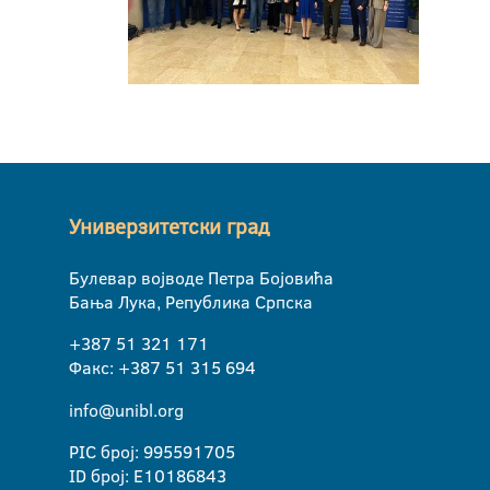
Универзитетски град
Булевар војводе Петра Бојовића
Бања Лука, Република Српска
+387 51 321 171
Факс: +387 51 315 694
info@unibl.org
PIC број: 995591705
ID број: E10186843