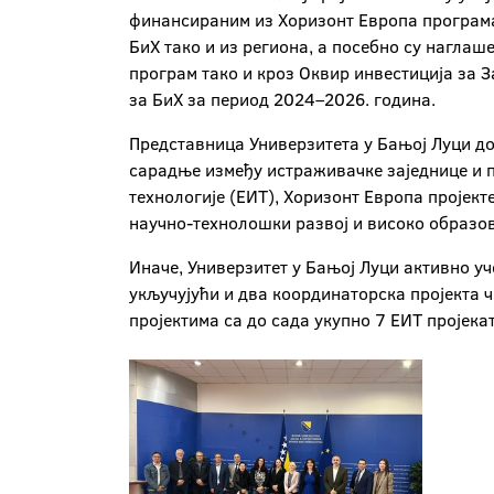
финансираним из Хоризонт Европа програма,
БиХ тако и из региона, а посебно су нагла
програм тако и кроз Оквир инвестиција за З
за БиХ за период 2024–2026. година.
Представница Универзитета у Бањој Луци д
сарадње између истраживачке заједнице и п
технологије (ЕИТ), Хоризонт Европа пројект
научно-технолошки развој и високо образо
Иначе, Универзитет у Бањој Луци активно уч
укључујући и два координаторска пројекта ч
пројектима са до сада укупно 7 ЕИТ пројека