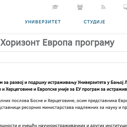
УНИВЕРЗИТЕТ
СТУДИЈЕ
 Хоризонт Европа програму
м за развој и подршку истраживању Универзитета у Бањој Лу
е и Херцеговине и Европске уније за ЕУ програм за истражи
лних послова Босне и Херцеговине, осим представника Евро
едставници ресорних министарстава надлежних за науку и п
пјешности и учешћу научноистраживачких и других институци