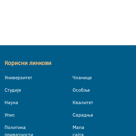
Корисни линкови
Универзитет
Чланице
Студије
Особље
Наука
Квалитет
Упис
Сарадња
Политика
Мапа
приватности
сајта