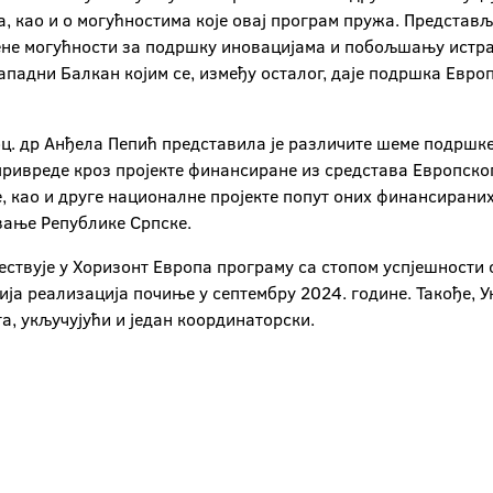
 као и о могућностима које овај програм пружа. Представље
шене могућности за подршку иновацијама и побољшању истр
ападни Балкан којим се, између осталог, даје подршка Евр
оц. др Анђела Пепић представила је различите шеме подршк
ривреде кроз пројекте финансиране из средстава Европског
е, као и друге националне пројекте попут оних финансирани
вање Републике Српске.
ествује у Хоризонт Европа програму са стопом успјешности 
ија реализација почиње у септембру 2024. године. Такође, У
та, укључујући и један координаторски.