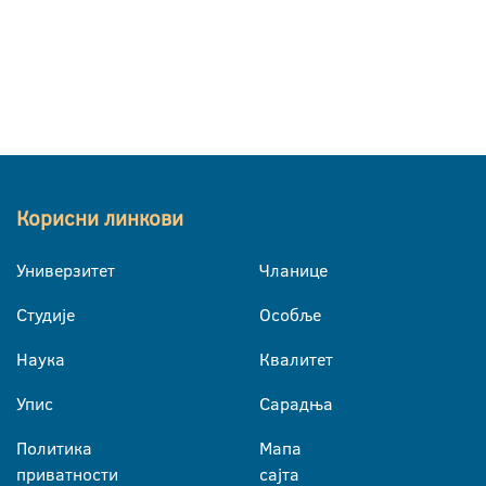
Корисни линкови
Универзитет
Чланице
Студије
Особље
Наука
Квалитет
Упис
Сарадња
Политика
Мапа
приватности
сајта