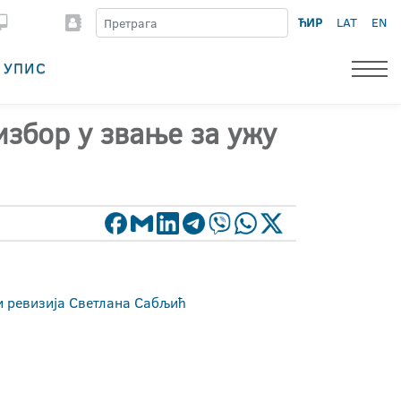
ЋИР
LAT
EN
УПИС
избор у звање за ужу
и ревизија Светлана Сабљић