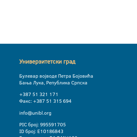
Универзитетски град
Булевар војводе Петра Бојовића
Бања Лука, Република Српска
+387 51 321 171
Факс: +387 51 315 694
info@unibl.org
PIC број: 995591705
ID број: E10186843