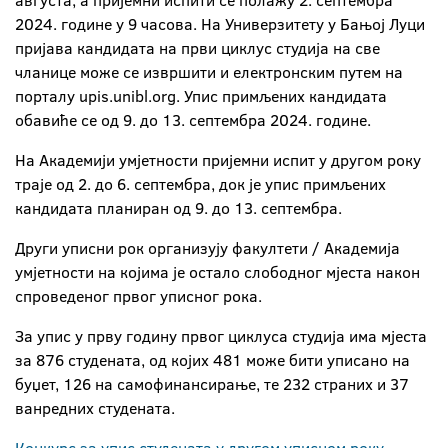
августа, а пријемни испити се полажу 2. септембра
2024. године у 9 часова. На Универзитету у Бањој Луци
пријава кандидата на први циклус студија на све
чланице може се извршити и електронским путем на
порталу upis.unibl.org. Упис примљених кандидата
обавиће се од 9. до 13. септембра 2024. године.
На Академији умјетности пријемни испит у другом року
траје од 2. до 6. септембра, док је упис примљених
кандидата планиран од 9. до 13. септембра.
Други уписни рок организују факултети / Академија
умјетности на којима је остало слободног мјеста након
спроведеног првог уписног рока.
За упис у прву годину првог циклуса студија има мјеста
за 876 студената, од којих 481 може бити уписано на
буџет, 126 на самофинансирање, те 232 страних и 37
ванредних студената.