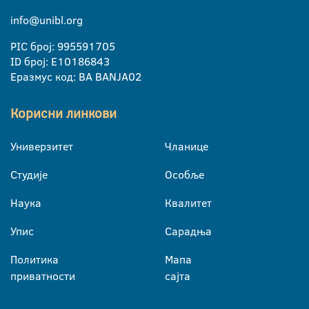
info@unibl.org
PIC број: 995591705
ID број: E10186843
Еразмус код: BA BANJA02
Корисни линкови
Универзитет
Чланице
Студије
Особље
Наука
Квалитет
Упис
Сарадња
Политика
Мапа
приватности
сајта