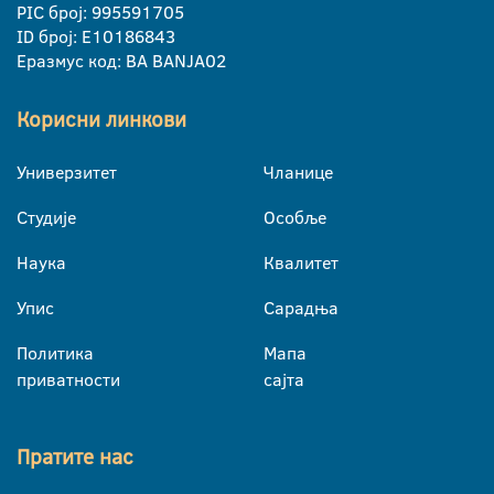
PIC број: 995591705
ID број: E10186843
Еразмус код: BA BANJA02
Корисни линкови
Универзитет
Чланице
Студије
Особље
Наука
Квалитет
Упис
Сарадња
Политика
Мапа
приватности
сајта
Пратите нас