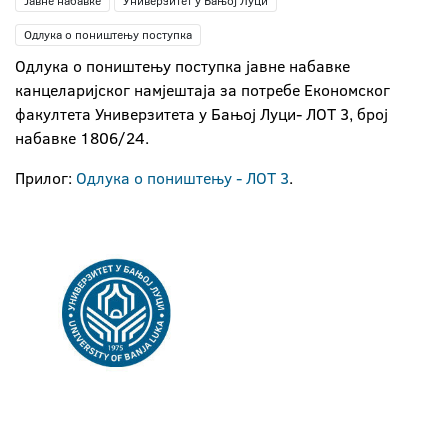
Јавне набавке
Универзитет у Бањој Луци
Одлука о поништењу поступка
Одлука о поништењу поступка јавне набавке
канцеларијског намјештаја за потребе Економског
факултета Универзитета у Бањој Луци- ЛОТ 3, број
набавке 1806/24.
Прилог:
Одлука о поништењу - ЛОТ 3
.