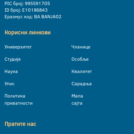
PIC број: 995591705
ID број: E10186843
Еразмус код: BA BANJA02
Корисни линкови
Универзитет
Чланице
Студије
Особље
Наука
Квалитет
Упис
Сарадња
Политика
Мапа
приватности
сајта
Пратите нас