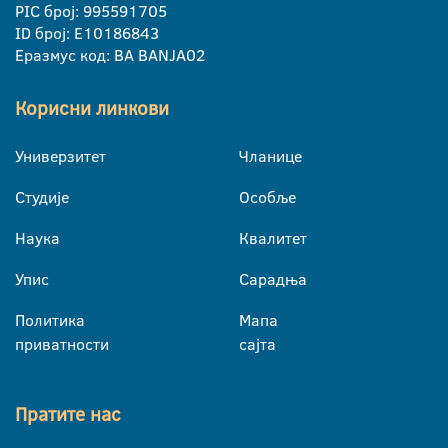
PIC број: 995591705
ID број: E10186843
Еразмус код: BA BANJA02
Корисни линкови
Универзитет
Чланице
Студије
Особље
Наука
Квалитет
Упис
Сарадња
Политика
Мапа
приватности
сајта
Пратите нас