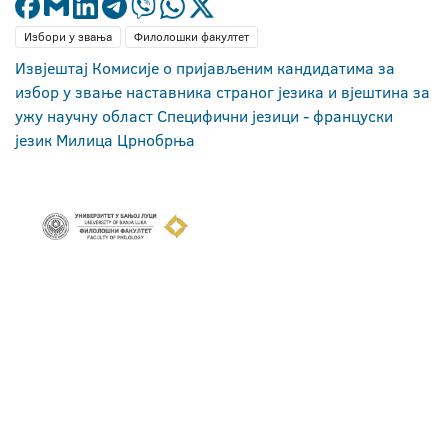
Избори у звања
Филолошки факултет
Извјештај Комисије о пријављеним кандидатима за
избор у звање наставника страног језика и вјештина за
ужу научну област Специфични језици - француски
језик Милица Црнобрња