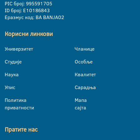
PIC број: 995591705
ID број: E10186843
Еразмус код: BA BANJA02
Корисни линкови
Универзитет
Чланице
Студије
Особље
Наука
Квалитет
Упис
Сарадња
Политика
Мапа
приватности
сајта
Пратите нас