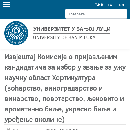
ЋИР
LAT
EN
Извјештај Комисије о пријављеним
кандидатима за избор у звање за ужу
научну област Хортикултура
(воћарство, виноградарство и
винарство, повртарство, љековито и
ароматично биље, украсно биље и
уређење околине)