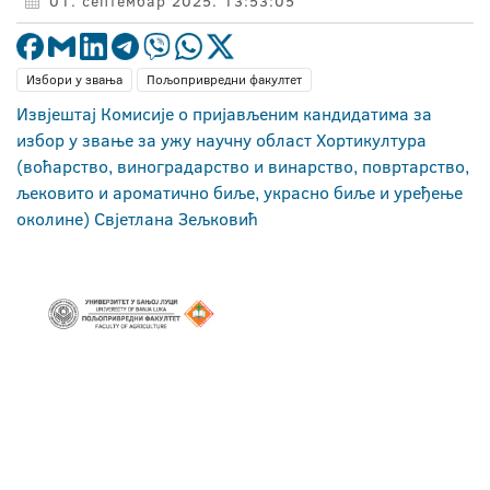
01. септембар 2025. 13:53:05
Избори у звања
Пољопривредни факултет
Извјештај Комисије о пријављеним кандидатима за
избор у звање за ужу научну област Хортикултура
(воћарство, виноградарство и винарство, повртарство,
љековито и ароматично биље, украсно биље и уређење
околине) Свјетлана Зељковић