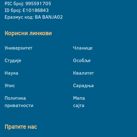
PIC број: 995591705
ID број: E10186843
Еразмус код: BA BANJA02
Корисни линкови
Универзитет
Чланице
Студије
Особље
Наука
Квалитет
Упис
Сарадња
Политика
Мапа
приватности
сајта
Пратите нас