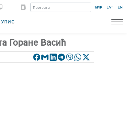
ЋИР
LAT
EN
УПИС
та Горане Васић