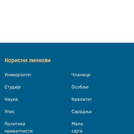
Корисни линкови
Универзитет
Чланице
Студије
Особље
Наука
Квалитет
Упис
Сарадња
Политика
Мапа
приватности
сајта