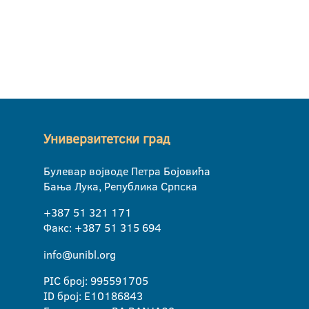
Универзитетски град
Булевар војводе Петра Бојовића
Бања Лука, Република Српска
+387 51 321 171
Факс: +387 51 315 694
info@unibl.org
PIC број: 995591705
ID број: E10186843