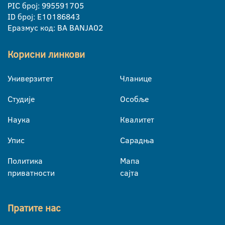
PIC број: 995591705
ID број: E10186843
Еразмус код: BA BANJA02
Корисни линкови
Универзитет
Чланице
Студије
Особље
Наука
Квалитет
Упис
Сарадња
Политика
Мапа
приватности
сајта
Пратите нас