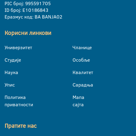
PIC број: 995591705
ID број: E10186843
Еразмус код: BA BANJA02
Корисни линкови
Универзитет
Чланице
Студије
Особље
Наука
Квалитет
Упис
Сарадња
Политика
Мапа
приватности
сајта
Пратите нас