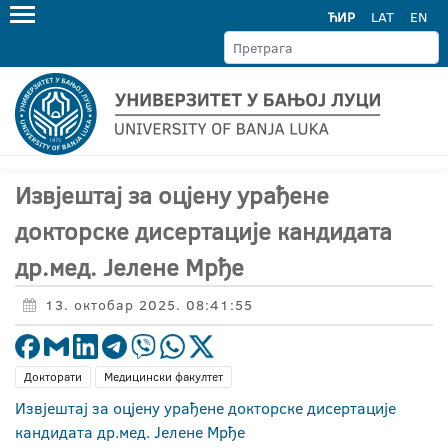
ЋИР
LAT
EN
Извјештај за оцјену урађене
докторске дисертације кандидата
др.мед. Јелене Мрђе
13. октобар 2025. 08:41:55
Докторати
Медицински факултет
Извјештај за оцјену урађене докторске дисертације
кандидата др.мед. Јелене Мрђе