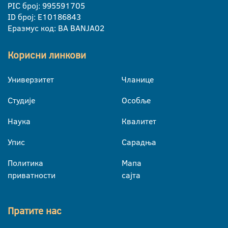
PIC број: 995591705
ID број: E10186843
Еразмус код: BA BANJA02
Корисни линкови
Универзитет
Чланице
Студије
Особље
Наука
Квалитет
Упис
Сарадња
Политика
Мапа
приватности
сајта
Пратите нас