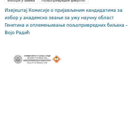
Избори у звања
Пољопривредни факултет
Извјештај Комисије о пријављеним кандидатима за
избор у академско звање за ужу научну област
Генетика и оплемењивање пољопривредних биљака -
Војо Радић