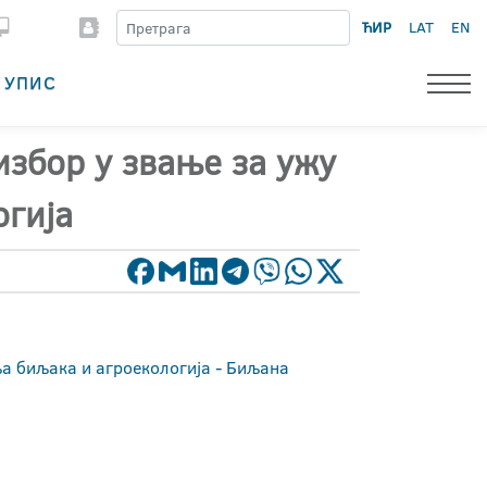
ЋИР
LAT
EN
УПИС
избор у звање за ужу
огија
ља биљака и агроекологија - Биљана