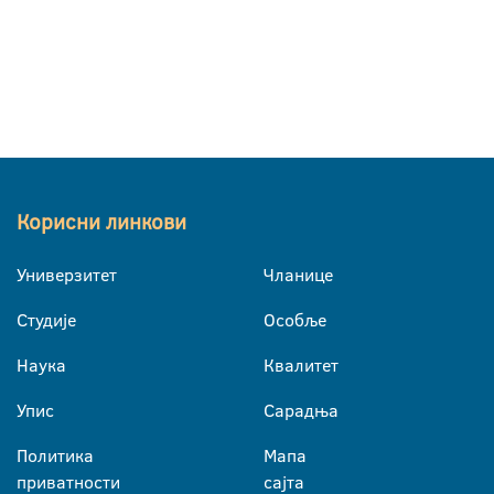
Корисни линкови
Универзитет
Чланице
Студије
Особље
Наука
Квалитет
Упис
Сарадња
Политика
Мапа
приватности
сајта