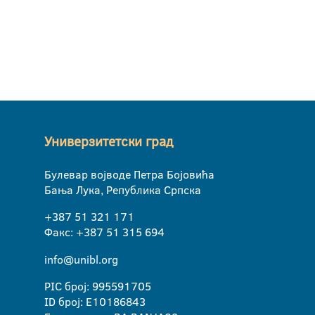
Универзитетски град
Булевар војводе Петра Бојовића
Бања Лука, Република Српска
+387 51 321 171
Факс: +387 51 315 694
info@unibl.org
PIC број: 995591705
ID број: E10186843