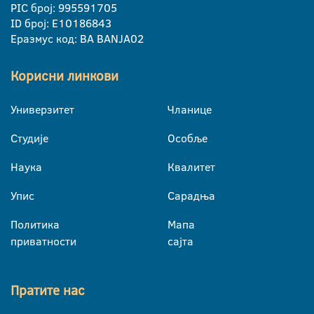
PIC број: 995591705
ID број: E10186843
Еразмус код: BA BANJA02
Корисни линкови
Универзитет
Чланице
Студије
Особље
Наука
Квалитет
Упис
Сарадња
Политика
Мапа
приватности
сајта
Пратите нас