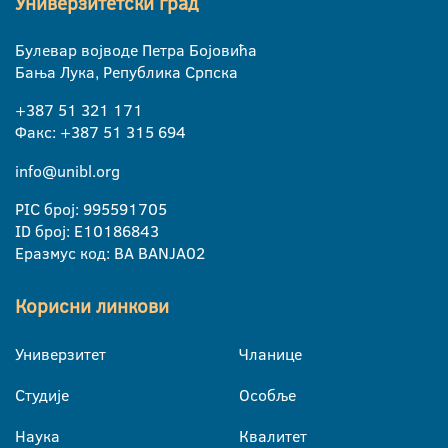
Универзитетски град
Булевар војводе Петра Бојовића
Бања Лука, Република Српска
+387 51 321 171
Факс: +387 51 315 694
info@unibl.org
PIC број: 995591705
ID број: E10186843
Еразмус код: BA BANJA02
Корисни линкови
Универзитет
Чланице
Студије
Особље
Наука
Квалитет