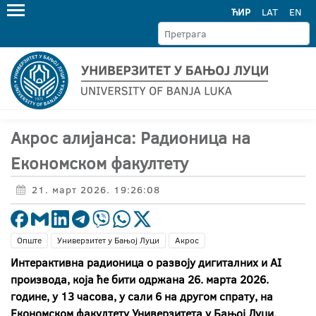
ЋИР
LAT
EN
Акрос алијанса: Радионица на
Економском факултету
21. март 2026. 19:26:08
Опште
Универзитет у Бањој Луци
Акрос
Интерактивна радионица о развоју дигиталних и AI
производа, која ће бити одржана 26. марта 2026.
године, у 13 часова, у сали 6 на другом спрату, на
Економском факултету Универзитета у Бањој Луци.