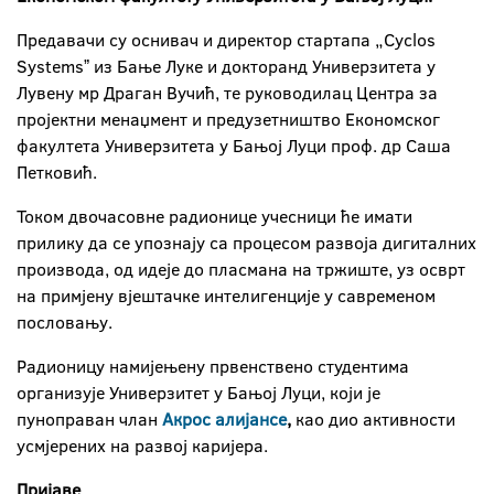
Предавачи су оснивач и директор стартапа „Cyclos
Systemsˮ из Бање Луке и докторанд Универзитета у
Лувену мр Драган Вучић, те руководилац Центра за
пројектни менаџмент и предузетништво Економског
факултета Универзитета у Бањој Луци проф. др Саша
Петковић.
Током двочасовне радионице учесници ће имати
прилику да се упознају са процесом развоја дигиталних
производа, од идеје до пласмана на тржиште, уз осврт
на примјену вјештачке интелигенције у савременом
пословању.
Радионицу намијењену првенствено студентима
организује Универзитет у Бањој Луци, који је
пуноправан члан
Aкрос алијансе
,
као дио активности
усмјерених на развој каријера.
Пријаве