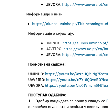
UEVORA:
https://www.uevora.pt/en/
Информације о визи:
https://alunos.uminho.pt/EN/incomingstu
Информације о смјештају:
UMINHO:
https://alunos.uminho.p
UAVEIRO:
https://www.ua.pt/en/int
UEVORA:
https://www.uevora.pt/e
Промотивни садржај:
UMINHO:
https://youtu.be/XzzcHQMjtig?feat
UAVEIRO:
https://youtu.be/x7Yt6Q0vnB0?fe
UEVORA:
https://youtu.be/Nis0IVmym5M?fea
ПОСТУПАК ОДАБИРА:
1. Одабир кандидата се врши у складу са
одлазећих студената и особља у оквиру пр