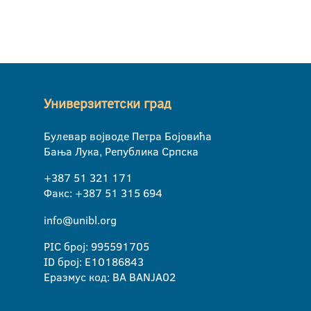
Универзитетски град
Булевар војводе Петра Бојовића
Бања Лука, Република Српска
+387 51 321 171
Факс: +387 51 315 694
info@unibl.org
PIC број: 995591705
ID број: E10186843
Еразмус код: BA BANJA02