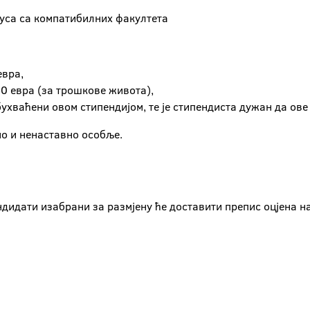
луса са компатибилних факултета
евра,
50 евра (за трошкове живота),
ухваћени овом стипендијом, те је стипендиста дужан да ове
о и ненаставно особље.
ндидати изабрани за размјену ће доставити препис оцјена на