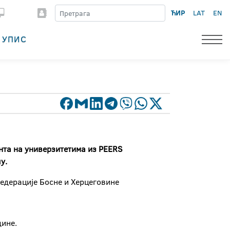
ЋИР
LAT
EN
УПИС
нта
на универзитетима из PEERS
у.
Федерације Босне и Херцеговине
дине.