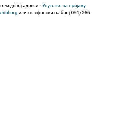
а сљедећој адреси -
Упутство за пријаву
nibl.org
или телефонски на број 051/266-