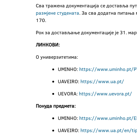
Сва тражена документација се доставља путе
размјене студената
. За сва додатна питања
170.
Рок за достављање документације је 31. мар
ЛИНКОВИ:
О универзитетима:
UMINHO:
https://www.uminho.pt/P
UAVEIRO:
https://www.ua.pt/
UEVORA:
https://www.uevora.pt/
П
онуда предмета:
UMINHO:
https://www.uminho.pt/EN
UAVEIRO:
https://www.ua.pt/en/ti