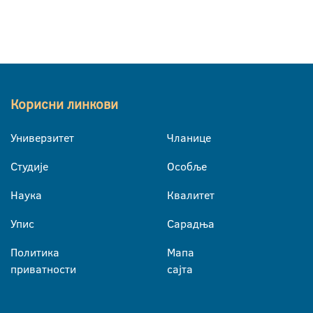
Корисни линкови
Универзитет
Чланице
Студије
Особље
Наука
Квалитет
Упис
Сарадња
Политика
Мапа
приватности
сајта