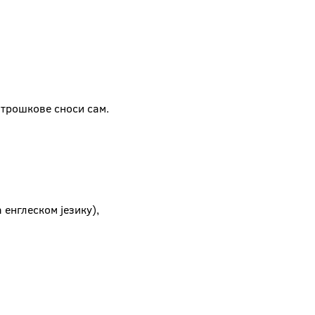
 трошкове сноси сам.
 енглеском језику),