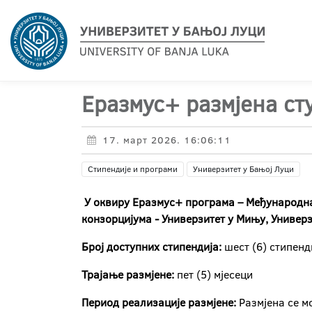
Еразмус+ размјена ст
17. март 2026. 16:06:11
Стипендије и програми
Универзитет у Бањој Луци
У оквиру Еразмус+ програма – Међународна 
конзорцијума - Универзитет у Мињу, Универз
Број доступних стипендија:
шест (6) стипенд
Трајање размјене:
пет (5) мјесеци
Период реализације размјене:
Размјена се м