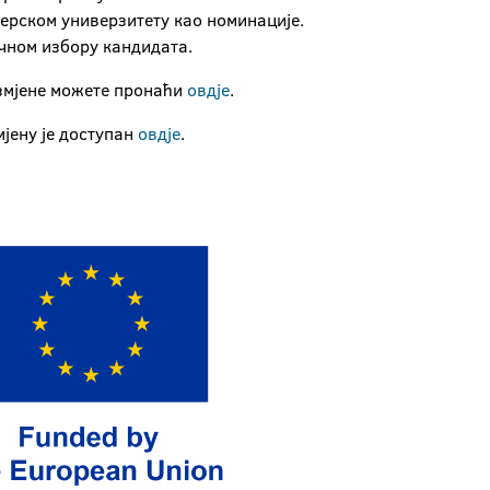
ерском универзитету као номинације.
чном избору кандидата.
змјене можете пронаћи
овдје
.
јену је доступан
овдје
.