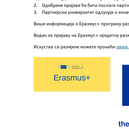
2. Одобрене пријаве ће бити послате партн
3. Партнерски универзитет одлучује о кона
Више информација о Еразмус+ програму ра
Водич за пријаву на Еразмус+ кредитну разм
Искуства са размјене можете пронаћи
овдје.