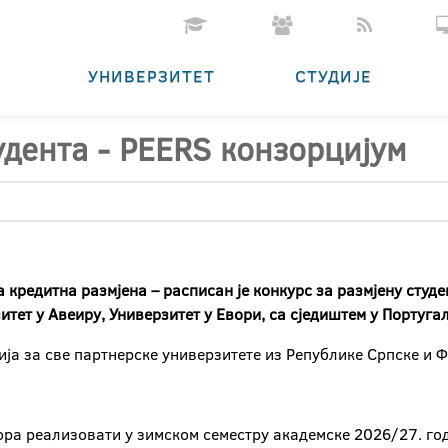
УНИВЕРЗИТЕТ
СТУДИЈЕ
удента - PEERS конзорцијум
кредитна размјена – расписан је конкурс за размјену
студе
итет у Авеиру, Универзитет у Евори, са сједиштем у Португал
ија за све партнерске универзитете из Републике Српске и 
ора реализовати у зимском семестру академске 2026/27. го