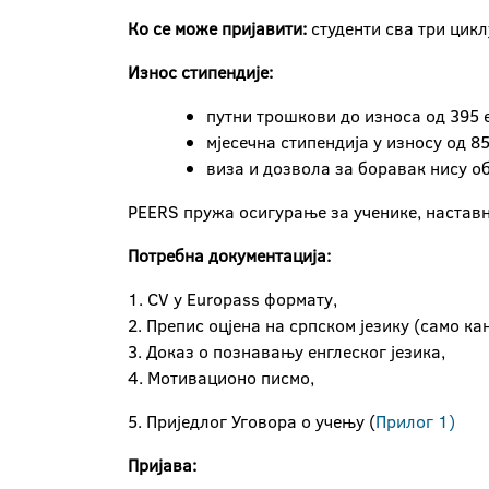
Ко се може пријавити:
студенти сва три цик
Износ стипендије:
путни трошкови до износа од 395 
мјесечна стипендија у износу од 8
виза и дозвола за боравак нису об
PEERS пружа осигурање за ученике, наставн
Потребна документација:
1. CV у Europass формату,
2. Препис оцјена на српском језику (само ка
3. Доказ о познавању енглеског језика,
4. Мотивационо писмо,
5. Приједлог Уговора о учењу (
Прилог 1)
Пријава: