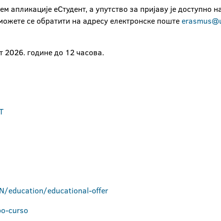
м апликације еСтудент, а упутство за пријаву је доступно н
 можете се обратити на адресу електронске поште
erasmus@u
т 2026. године до 12 часова.
T
/education/educational-offer
po-curso