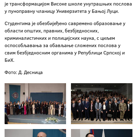
је трансформацијом Високе школе унутрашњих послова
у пуноправну чланицу Универзитета у Бањој Луци.
Студентима је обезбијеђено савремено образовање у
области општих, правних, безбједносних,
криминалистичких и полицијских наука, с циљем
оспособљавања за обављање сложених послова у
свим безбједносним органима у Републици Српској и
БиХ.
Фото: Д. Десница