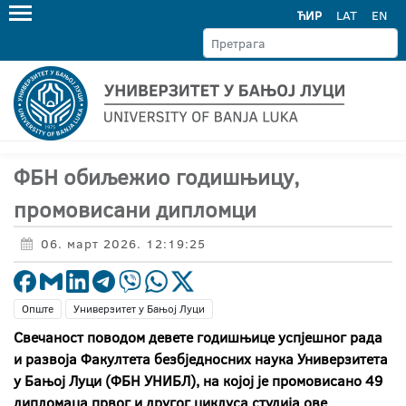
ЋИР
LAT
EN
ФБН обиљежио годишњицу,
промовисани дипломци
06. март 2026. 12:19:25
Опште
Универзитет у Бањој Луци
Свечаност поводом девете годишњице успјешног рада
и развоја Факултета безбједносних наука Универзитета
у Бањој Луци (ФБН УНИБЛ), на којој је промовисано 49
дипломаца првог и другог циклуса студија ове