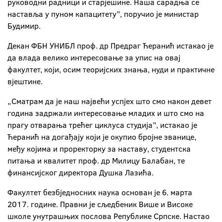
руководни радници и старјешине. Наша сарадња се
наставља у пуном капацитету”, поручио је министар
Будимир.
Декан ФБН УНИБЛ проф. др Предраг Ћеранић истакао је
да влада велико интересовање за упис на овај
факултет, који, осим теоријских знања, нуди и практичне
вјештине.
„Сматрам да је наш највећи успјех што смо након девет
година задржали интересовање младих и што смо на
прагу отварања трећег циклуса студија”, истакао је
Ћеранић на догађају који је окупио бројне званице,
међу којима и проректорку за наставу, студентска
питања и квалитет проф. др Милицу Балабан, те
финансијског директора Душка Лазића.
Факултет безбједносних наука основан је 6. марта
2017. године. Правни је сљедбеник Више и Високе
школе унутрашњих послова Републике Српске. Настао