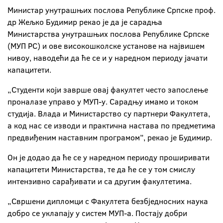
Министар унутрашњих послова Републике Српске проф.
др Жељко Будимир рекао је да је сарадња
Министарства унутрашњих послова Републике Српске
(МУП РС) и ове високошколске установе на највишем
нивоу, наводећи да ће се и у наредном периоду јачати
капацитети.
„Студенти који заврше овај факултет често запослење
проналазе управо у МУП-у. Сарадњу имамо и током
студија. Влада и Министарство су партнери Факултета,
а код нас се изводи и практична настава по предметима
предвиђеним наставним програмом”, рекао је Будимир.
Он је додао да ће се у наредном периоду проширивати
капацитети Министарства, те да ће се у том смислу
интензивно сарађивати и са другим факултетима.
„Свршени дипломци с Факултета безбједносних наука
добро се уклапају у систем МУП-а. Постају добри