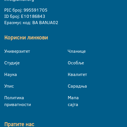
PIC број: 995591705
ID број: E10186843
Еразмус код: BA BANJA02
Корисни линкови
Универзитет
Чланице
Студије
Особље
Наука
Квалитет
Упис
Сарадња
Политика
Мапа
приватности
сајта
Пратите нас