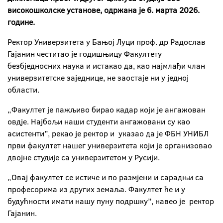
високошколске установе, одржана је 6. марта 2026.
године.
Ректор Универзитета у Бањој Луци проф. др Радослав
Гајанин честитао је годишњицу Факултету
безбједносних наука и истакао да, као најмлађи члан
универзитетске заједнице, не заостаје ни у једној
области.
„Факултет је пажљиво бирао кадар који је ангажован
овдје. Најбољи наши студенти ангажовани су као
асистенти”, рекао је ректор и указао да је ФБН УНИБЛ
први факултет нашег универзитета који је организовао
двојне студије са универзитетом у Русији.
„Овај факултет се истиче и по размјени и сарадњи са
професорима из других земаља. Факултет ће и у
будућности имати нашу пуну подршку”, навео је ректор
Гајанин.