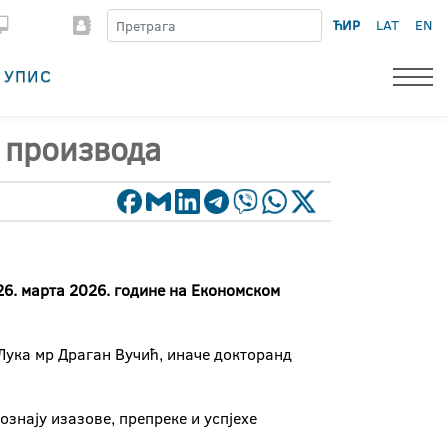
ЋИР
LAT
EN
УПИС
 производа
26. марта 2026. године на Економском
 Лука мр Драган Вучић, иначе докторанд
знају изазове, препреке и успјехе