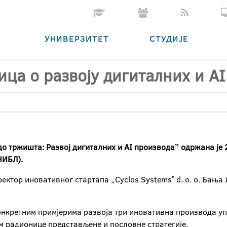
УНИВЕРЗИТЕТ
СТУДИЈЕ
ца о развоју дигиталних и AI
до тржишта: Развој дигиталних и AI производаˮ одржана је 
НИБЛ).
ектор иновативног стартапа „Cyclos Systemsˮ d. o. o. Бања
онкретним примјерима развоја три иновативна производа упо
ом радионице представљене и пословне стратегије.