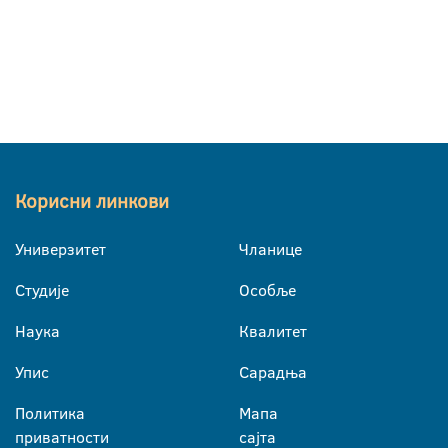
Корисни линкови
Универзитет
Чланице
Студије
Особље
Наука
Квалитет
Упис
Сарадња
Политика
Мапа
приватности
сајта