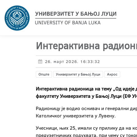
Интерактивна радиони
26. март 2026. 16:33:32
Опште
Универзитет у Бањој Луци
Акрос
Интерактивна радионица на тему „Од идеје 
факултету Универзитета у Бањој Луци (ЕФ У
Радионицу је водио оснивач и генерални дир
Католичког универзитета у Лувену.
Учесници, њих 25, имали су прилику да на к
предузетничких подухвата, при чему су ток