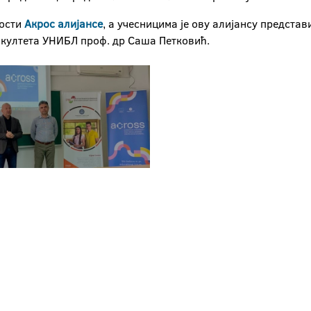
ости
Акрос алијансе
, а учесницима је ову алијансу предста
култета УНИБЛ проф. др Саша Петковић.