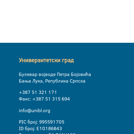
Универзитетски град
Булевар војводе Петра Бојовића
Бања Лука, Република Српска
+387 51 321 171
Факс: +387 51 315 694
info@unibl.org
PIC број: 995591705
ID број: E10186843