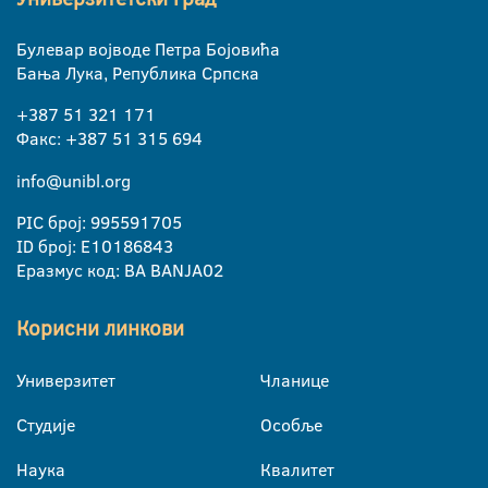
Булевар војводе Петра Бојовића
Бања Лука, Република Српска
+387 51 321 171
Факс: +387 51 315 694
info@unibl.org
PIC број: 995591705
ID број: E10186843
Еразмус код: BA BANJA02
Корисни линкови
Универзитет
Чланице
Студије
Особље
Наука
Квалитет