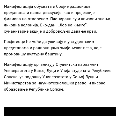
Манифестација обухвата и бројне радионице,
предавања и панел-дискусије, као и пројекције
филмова на отвореном. Планирани су и квизови знања,
ликовна колонија, Еко-дан, „Лов на књигеˮ,
хуманитарне акције и добровољно давање крви.
Посјетиоци ће моћи да уживају и у студентским
представама и радионицама змијањског веза, које
промовишу културну баштину.
Манифестацију организују Студентски парламент
Универзитета у Бањој Луци и Унија студената Републике
Српске, уз подршку Универзитета у Бањој Луци и
Министарства за научнотехнолошки развој и високо
образовање Републике Српске.