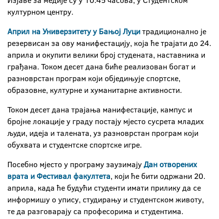
Изјаве за медије су у 10.45 часова, у Студентском
културном центру.
Април на Универзитету у Бањој Луци
традиционално је
резервисан за ову манифестацију, која ће трајати до 24.
априла и окупити велики број студената, наставника и
грађана. Током десет дана биће реализован богат и
разноврстан програм који обједињује спортске,
образовне, културне и хуманитарне активности.
Током десет дана трајања манифестације, кампус и
бројне локације у граду постају мјесто сусрета младих
људи, идеја и талената, уз разноврстан програм који
обухвата и студентске спортске игре.
Посебно мјесто у програму заузимају
Дан отворених
врата и Фестивал факултета
, који ће бити одржани 20.
априла, када ће будући студенти имати прилику да се
информишу о упису, студирању и студентском животу,
те да разговарају са професорима и студентима.