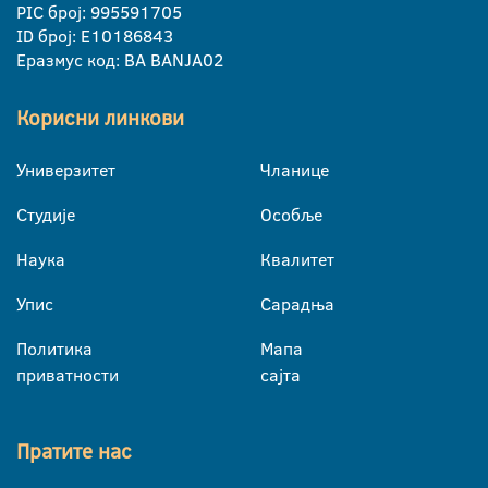
PIC број: 995591705
ID број: E10186843
Еразмус код: BA BANJA02
Корисни линкови
Универзитет
Чланице
Студије
Особље
Наука
Квалитет
Упис
Сарадња
Политика
Мапа
приватности
сајта
Пратите нас