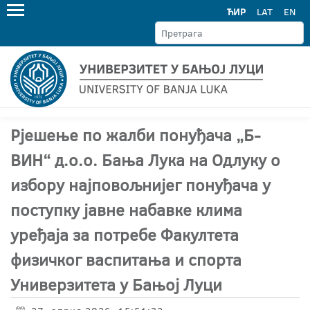
ЋИР
LAT
EN
Рјешење по жалби понуђача „Б-
ВИН“ д.о.о. Бања Лука на Одлуку о
избору најповољнијег понуђача у
поступку јавне набавке клима
уређаја за потребе Факултета
физичког васпитања и спорта
Универзитета у Бањој Луци