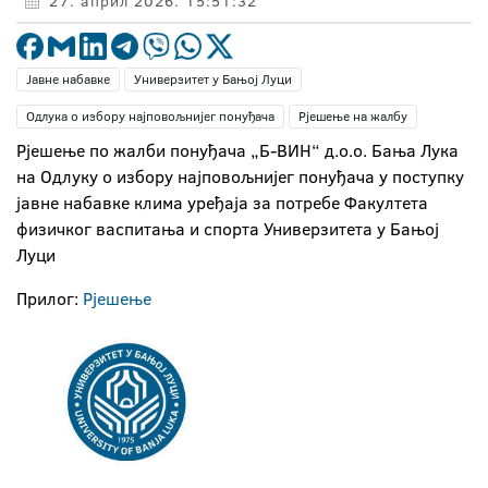
27. април 2026. 15:51:32
Јавне набавке
Универзитет у Бањој Луци
Одлука о избору најповољнијег понуђача
Рјешење на жалбу
Рјешење по жалби понуђача „Б-ВИН“ д.о.о. Бања Лука
на Одлуку о избору најповољнијег понуђача у поступку
јавне набавке клима уређаја за потребе Факултета
физичког васпитања и спорта Универзитета у Бањој
Луци
Прилог:
Рјешење