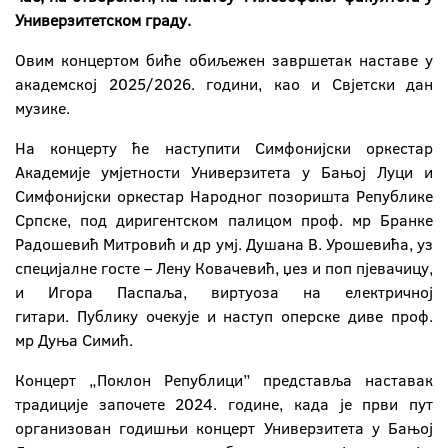
Универзитетском граду.
Овим концертом биће обиљежен завршетак наставе у
академској 2025/2026. години, као и Свјетски дан
музике.
На концерту ће наступити Симфонијски оркестар
Академије умјетности Универзитета у Бањој Луци и
Симфонијски оркестар Народног позоришта Републике
Српске, под диригентском палицом проф. мр Бранке
Радошевић Митровић и др умј. Душана В. Урошевића, уз
специјалне госте – Лену Ковачевић, џез и поп пјевачицу,
и Игора Паспаља, виртуоза на електричној
гитари. Публику очекује и наступ оперске диве проф.
мр Дуња Симић.
Концерт „Поклон Републици” представља наставак
традиције започете 2024. године, када је први пут
организован годишњи концерт Универзитета у Бањој