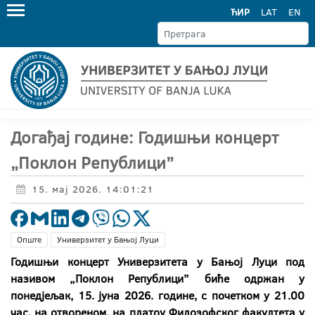
ЋИР
LAT
EN
Догађај године: Годишњи концерт
„Поклон Републици”
15. мај 2026. 14:01:21
Опште
Универзитет у Бањој Луци
Годишњи концерт Универзитета у Бањој Луци под
називом „Поклон Републици” биће одржан у
понедјељак, 15. јуна 2026. године, с почетком у 21.00
час, на отвореном, на платоу Филозофског факултета у