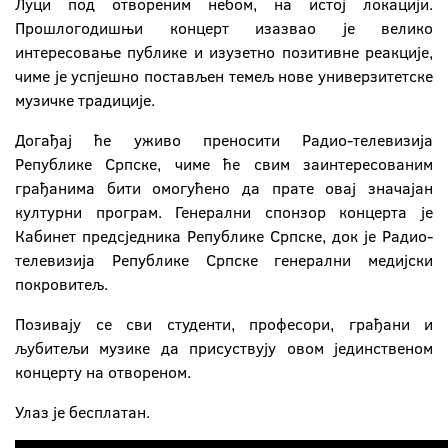
Луци под отвореним небом, на истој локацији.
Прошлогодишњи концерт изазвао је велико
интересовање публике и изузетно позитивне реакције,
чиме је успјешно постављен темељ нове универзитетске
музичке традиције.
Догађај ће уживо преносити Радио-телевизија
Републике Српске, чиме ће свим заинтересованим
грађанима бити омогућено да прате овај значајан
културни програм. Генерални спонзор концерта је
Кабинет предсједника Републике Српске, док је Радио-
телевизија Републике Српске генерални медијски
покровитељ.
Позивају се сви студенти, професори, грађани и
љубитељи музике да присуствују овом јединственом
концерту на отвореном.
Улаз је бесплатан.