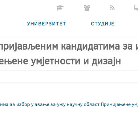
УНИВЕРЗИТЕТ
СТУДИЈЕ
 пријављеним кандидатима за 
ењене умјетности и дизајн
има за избор у звање за ужу научну област Примијењене ум