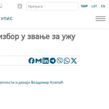
ЋИР
LAT
EN
УПИС
избор у звање за ужу
јетности и дизајн Владимир Клепић