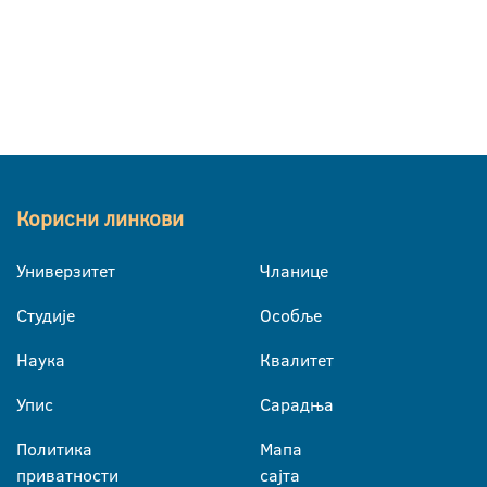
Корисни линкови
Универзитет
Чланице
Студије
Особље
Наука
Квалитет
Упис
Сарадња
Политика
Мапа
приватности
сајта