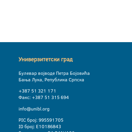
Универзитетски град
Булевар војводе Петра Бојовића
Бања Лука, Република Српска
+387 51 321 171
Факс: +387 51 315 694
info@unibl.org
PIC број: 995591705
ID број: E10186843