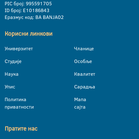
PIC број: 995591705
ID број: E10186843
Еразмус код: BA BANJA02
Корисни линкови
Универзитет
Чланице
Студије
Особље
Наука
Квалитет
Упис
Сарадња
Политика
Мапа
приватности
сајта
Пратите нас