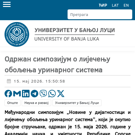
ЋИР
LAT
EN
Одржан симпозијум о лијечењу
обољења уринарног система
15. мај 2026. 15:50:58
Опште
Наука и развој
Универзитет у Бањој Луци
Међународни симпозијум „Новине у дијагностици и
лијечењу обољења уринарног системаˮ, који је окупио
бројне стручњаке, одржан је 15. маја 2026. године у
Академији наука и умјетности Републике Српске