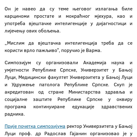
Он је навео да су теме његовог излагања биле
карциноми простате и мокраћног мјехура, као и
употреба вјештачке интелигенције у дијагностици и
лијечењу ових обољења.
„Мислим да вјештачка интелигенција треба да се
користи врло пажљивоˮ, поручио је Варма.
Симпозијум су организовали Академија наука и
умјетности Републике Српске,
Универзитет у Бањој
Луци,
Медицински факултет Универзитета у Бањој Луци
и Удружење патолога Републике Српске. Скуп је
акредитован од стране Министарства здравља и
социјалне заштите Републике Српске у оквиру
програма континуиране едукације здравствених
радника.
Прије почетка симпозијума
ректор Универзитета у Бањој
Луци проф. др Радослав Гајанин организовао је у