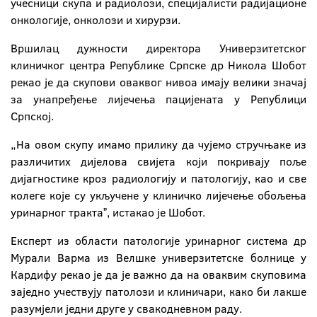
учесници скупа и радиолози, специјалисти радијационе
онкологије, онколози и хирурзи.
Вршилац дужности директора Универзитетског
клиничког центра Републике Српске др Никола Шобот
рекао је да скупови оваквог нивоа имају велики значај
за унапређење лијечења пацијената у Републици
Српској.
„На овом скупу имамо прилику да чујемо стручњаке из
различитих дијелова свијета који покривају поље
дијагностике кроз радиологију и патологију, као и све
колеге које су укључене у клиничко лијечење обољења
уринарног трактаˮ, истакао је Шобот.
Експерт из области патологије уринарног система др
Мурали Варма из Велшке универзитетске болнице у
Кардифу рекао је да је важно да на оваквим скуповима
заједно учествују патолози и клиничари, како би лакше
разумјели једни друге у свакодневном раду.