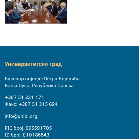
Универзитетски град
Булевар војводе Петра Бојовића
Бања Лука, Република Српска
+387 51 321 171
Факс: +387 51 315 694
info@unibl.org
PIC број: 995591705
ID број: E10186843