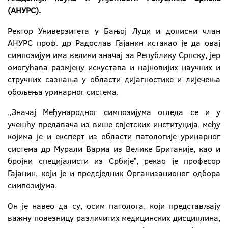
(АНУРС).
Ректор Универзитета у Бањој Луци и дописни члан
АНУРС проф. др Радослав Гајанин истакао је да овај
симпозијум има велики значај за Републику Српску, јер
омогућава размјену искустава и најновијих научних и
стручних сазнања у области дијагностике и лијечења
обољења уринарног система.
„Значај Међународног симпозијума огледа се и у
учешћу предавача из више свјетских институција, међу
којима је и експерт из области патологије уринарног
система др Мурали Варма из Велике Британије, као и
бројни специјалисти из Србијеˮ, рекао је професор
Гајанин, који је и предсједник Организационог одбора
симпозијума.
Он је навео да су, осим патолога, који представљају
важну повезницу различитих медицинских дисциплина,