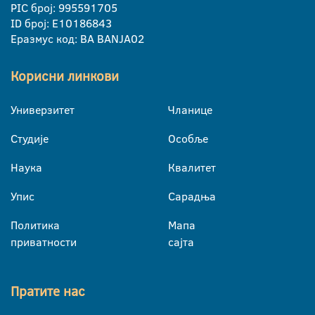
PIC број: 995591705
ID број: E10186843
Еразмус код: BA BANJA02
Корисни линкови
Универзитет
Чланице
Студије
Особље
Наука
Квалитет
Упис
Сарадња
Политика
Мапа
приватности
сајта
Пратите нас