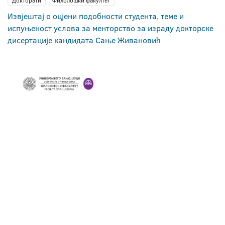
Докторати
Филолошки факултет
Извјештај о оцјени подобности студента, теме и
испуњеност услова за менторство за израду докторске
дисертације кандидата Сање Живановић