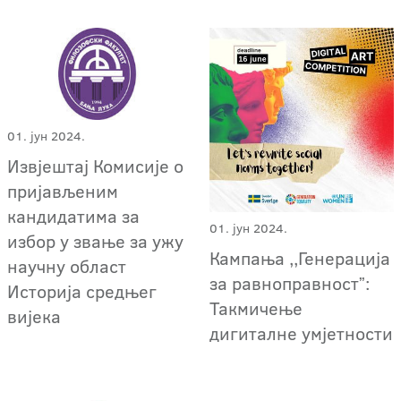
01. јун 2024.
Извјештај Комисије о
пријављеним
кандидатима за
01. јун 2024.
избор у звање за ужу
Кампања ,,Генерација
научну област
за равноправностˮ:
Историја средњег
Такмичење
вијека
дигиталне умјетности