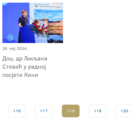
28. мај 2024.
Доц. др Љиљана
Стевић у радној
посјети Кини
116
117
118
119
120