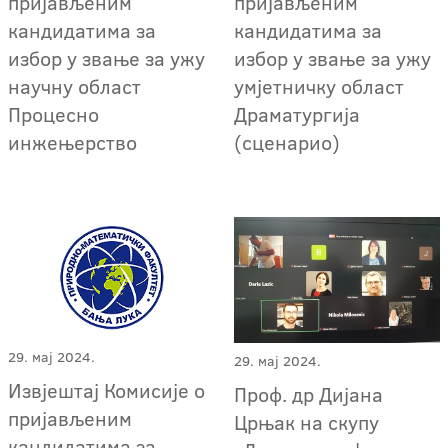
пријављеним
пријављеним
кандидатима за
кандидатима за
избор у звање за ужу
избор у звање за ужу
научну област
умјетничку област
Процесно
Драматургија
инжењерство
(сценарио)
29. мај 2024.
29. мај 2024.
Извјештај Комисије о
Проф. др Дијана
пријављеним
Црњак на скупу
кандидатима за