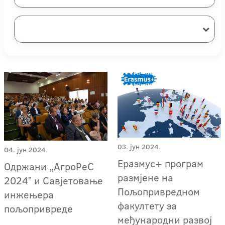
03. јун 2024.
04. јун 2024.
Еразмус+ програм
Одржани „АгроРеС
размјене на
2024ˮ и Савјетовање
Пољопривредном
инжењера
факултету за
пољопривреде
међународни развој