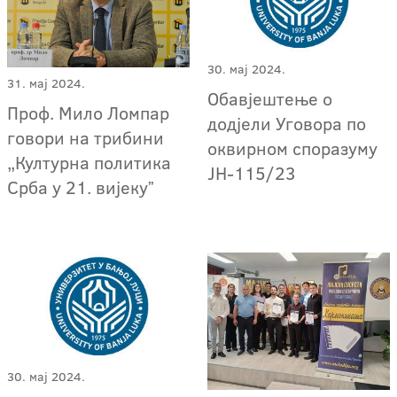
30. мај 2024.
31. мај 2024.
Обавјештење о
Проф. Мило Ломпар
додјели Уговора по
говори на трибини
оквирном споразуму
„Културна политика
ЈН-115/23
Срба у 21. вијекуˮ
30. мај 2024.