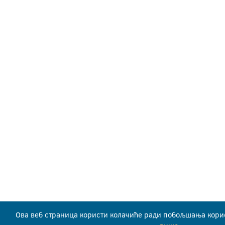
Ова веб страница користи колачиће ради побољшања корис