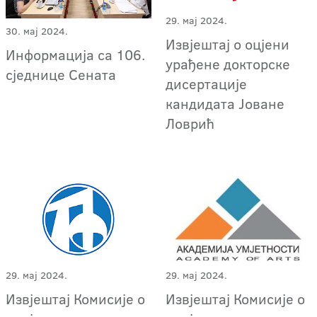
29. мај 2024.
30. мај 2024.
Извјештај о оцјени
Информација са 106.
урађене докторске
сједнице Сената
дисертације
кандидата Јоване
Ловрић
29. мај 2024.
29. мај 2024.
Извјештај Комисије о
Извјештај Комисије о