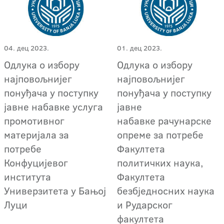
04. дец 2023.
01. дец 2023.
Одлука о избору
Одлука о избору
најповољнијег
најповољнијег
понуђача у поступку
понуђача у поступку
јавне набавке услуга
јавне
промотивног
набавке рачунарске
материјала за
опреме за потребе
потребе
Факултета
Конфуцијевог
политичких наука,
института
Факултета
Универзитета у Бањој
безбједносних наука
Луци
и Рударског
факултета