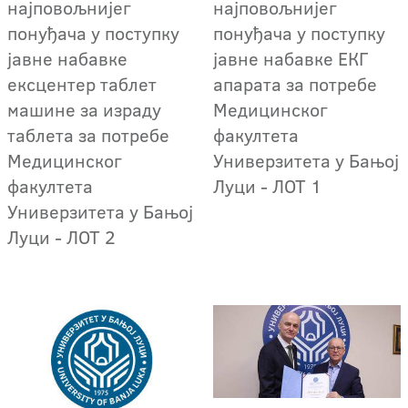
најповољнијег
најповољнијег
понуђача у поступку
понуђача у поступку
јавне набавке
јавне набавке EКГ
ексцентер таблет
апарата за потребе
машине за израду
Медицинског
таблета за потребе
факултета
Медицинског
Универзитета у Бањој
факултета
Луци - ЛОТ 1
Универзитета у Бањој
Луци - ЛОТ 2