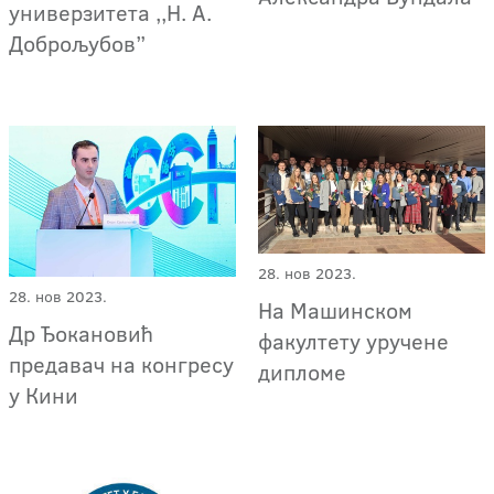
универзитета ,,Н. А.
Доброљубов’’
28. нов 2023.
28. нов 2023.
На Машинском
Др Ђокановић
факултету уручене
предавач на конгресу
дипломе
у Кини