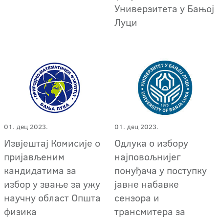
Универзитета у Бањој
Луци
01. дец 2023.
01. дец 2023.
Извјештај Комисије о
Одлука о избору
пријављеним
најповољнијег
кандидатима за
понуђача у поступку
избор у звање за ужу
јавне набавке
научну област Општа
сензора и
физика
трансмитера за