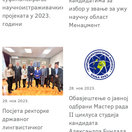
кандидатима за
научноистраживачких
избор у звање за ужу
пројеката у 2023.
научну област
години
Менаџмент
28. нов 2023.
Обавјештење о јавној
29. нов 2023.
одбрани Мастер рада
Посјета ректорке
II циклуса студија
државног
кандидата
лингвистичког
Александра Бундала