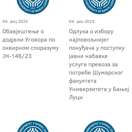
04. дец 2023.
04. дец 2023.
Обавјештење о
Одлука о избору
додјели Уговора по
најповољнијег
оквирном споразуму
понуђача у поступку
ЈН-146/23
јавне набавке
услуге превоза за
потребе Шумарског
факултета
Универзитета у Бањој
Луци