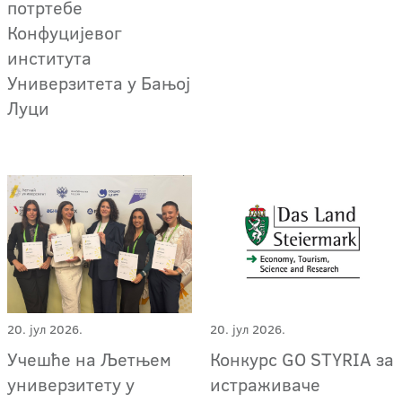
потртебе
Конфуцијевог
института
Универзитета у Бањој
Луци
20. јул 2026.
20. јул 2026.
Учешће на Љетњем
Конкурс GO STYRIA за
универзитету у
истраживаче