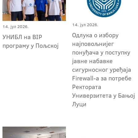
14. јул 2026.
14. јул 2026.
Oдлука о избору
УНИБЛ на BIP
најповољнијег
програму у Пољској
понуђача у поступку
јавне набавке
сигурносног уређаја
Firewall-a за потребе
Ректората
Универзитета у Бањој
Луци