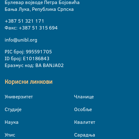
Булевар војводе Петра Бојовића
Бања Лука, Република Српска
+387 51 321 171
Факс: +387 51 315 694
info@unibl.org
PIC број: 995591705
ID број: E10186843
Еразмус код: BA BANJA02
Корисни линкови
Универзитет
Чланице
Студије
Особље
Наука
Квалитет
Упис
Сарадња