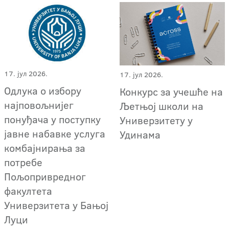
17. јул 2026.
17. јул 2026.
Одлука о избору
Конкурс за учешће на
најповољнијег
Љетњој школи на
понуђача у поступку
Универзитету у
јавне набавке услуга
Удинама
комбајнирања за
потребе
Пољопривредног
факултета
Универзитета у Бањој
Луци