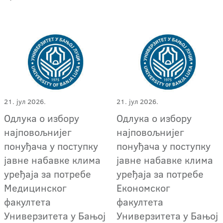
21. јул 2026.
21. јул 2026.
Одлука о избору
Одлука о избору
најповољнијег
најповољнијег
понуђача у поступку
понуђача у поступку
јавне набавке клима
јавне набавке клима
уређаја за потребе
уређаја за потребе
Медицинског
Економског
факултета
факултета
Универзитета у Бањој
Универзитета у Бањој