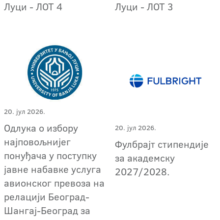
Луци - ЛОТ 4
Луци - ЛОТ 3
20. јул 2026.
Одлука о избору
20. јул 2026.
најповољнијег
Фулбрајт стипендије
понуђача у поступку
за академску
јавне набавке услуга
2027/2028.
авионског превоза на
релацији Београд-
Шангај-Београд за