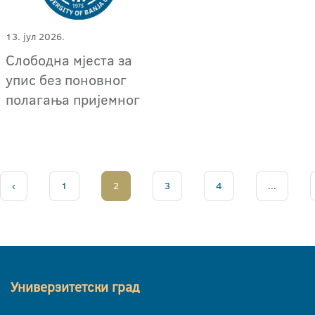
13. јул 2026.
Слободна мјеста за
упис без поновног
полагања пријемног
‹
1
2
3
4
...
Универзитетски град