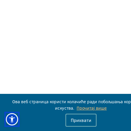
Ова веб страница користи колачиће ради побољшања ко
искуства.
Прочитај више
Прихвати