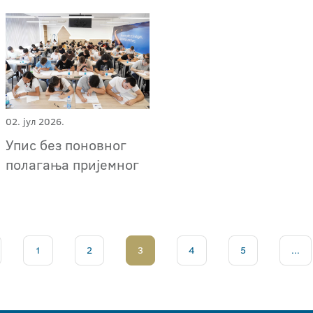
02. јул 2026.
Упис без поновног
полагања пријемног
1
2
3
4
5
...