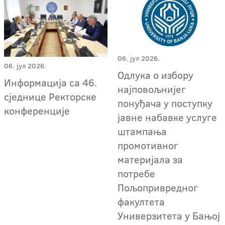
06. јул 2026.
06. јул 2026.
Oдлука о избору
Информација са 46.
најповољнијег
сједнице Ректорске
понуђача у поступку
конференције
јавне набавке услуге
штампања
промотивног
материјала за
потребе
Пољопривредног
факултета
Универзитета у Бањој