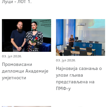
Луци - ЛОТ 1.
03. јул 2026.
03. јул 2026.
Промовисани
Најновија сазнања о
дипломци Академије
улози гљива
умјетности
представљена на
ПМФ-у