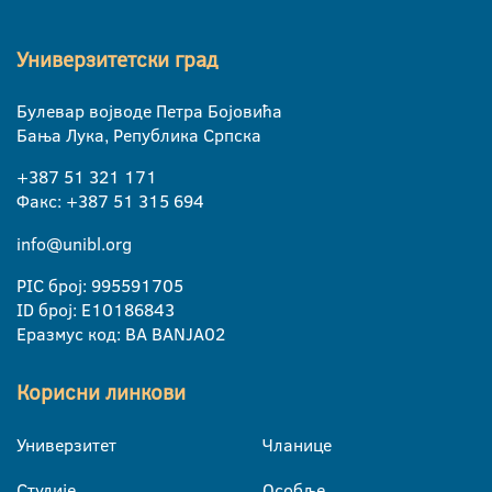
Универзитетски град
Булевар војводе Петра Бојовића
Бања Лука, Република Српска
+387 51 321 171
Факс: +387 51 315 694
info@unibl.org
PIC број: 995591705
ID број: E10186843
Еразмус код: BA BANJA02
Корисни линкови
Универзитет
Чланице
Студије
Особље