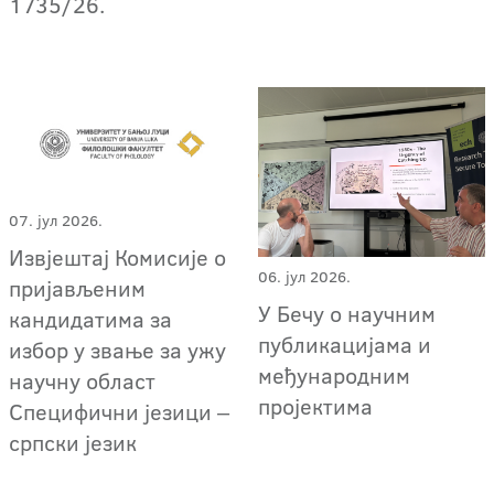
1735/26.
07. јул 2026.
Извјештај Комисије о
06. јул 2026.
пријављеним
У Бечу о научним
кандидатима за
публикацијама и
избор у звање за ужу
међународним
научну област
пројектима
Специфични језици ‒
српски језик