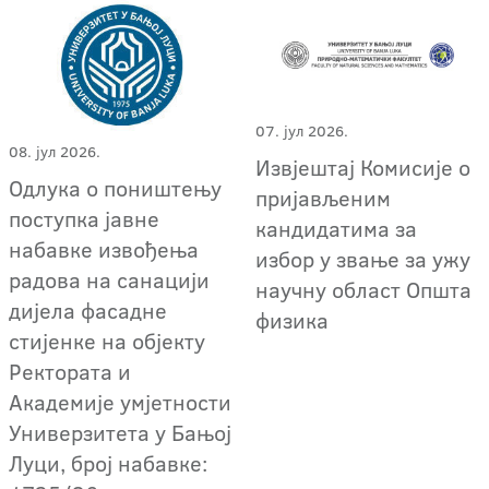
07. јул 2026.
08. јул 2026.
Извјештај Комисије о
Одлука о поништењу
пријављеним
поступка јавне
кандидатима за
набавке извођења
избор у звање за ужу
радова на санацији
научну област Општа
дијела фасадне
физика
стијенке на објекту
Ректората и
Академије умјетности
Универзитета у Бањој
Луци, број набавке: