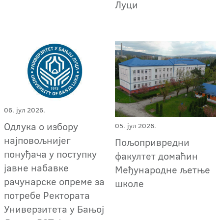
Луци
06. јул 2026.
Oдлука о избору
05. јул 2026.
најповољнијег
Пољопривредни
понуђача у поступку
факултет домаћин
јавне набавке
Међународне љетње
рачунарске опреме за
школе
потребе Ректората
Универзитета у Бањој