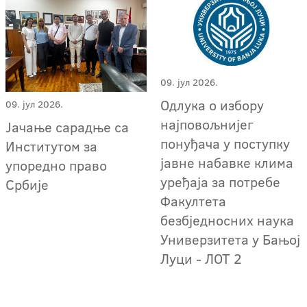
09. јул 2026.
Одлука о избору
09. јул 2026.
најповољнијег
Јачање сарадње са
понуђача у поступку
Институтом за
јавне набавке клима
упоредно право
уређаја за потребе
Србије
Факултета
безбједносних наука
Универзитета у Бањој
Луци - ЛОТ 2