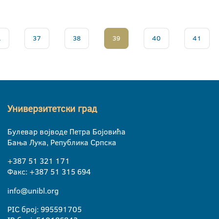
.
37
38
39
40
41
Универзитетски град
Булевар војводе Петра Бојовића
Бања Лука, Република Српска
+387 51 321 171
Факс: +387 51 315 694
info@unibl.org
PIC број: 995591705