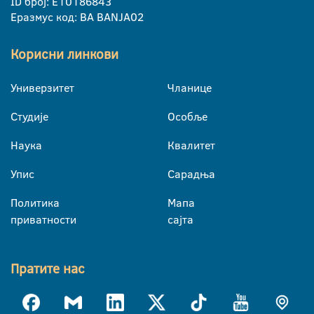
ID број: E10186843
Еразмус код: BA BANJA02
Корисни линкови
Универзитет
Чланице
Студије
Особље
Наука
Квалитет
Упис
Сарадња
Политика
Мапа
приватности
сајта
Пратите нас