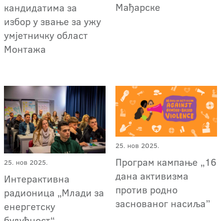
Мађарске
кандидатима за
избор у звање за ужу
умјетничку област
Монтажа
25. нов 2025.
Програм кампање „16
25. нов 2025.
дана активизма
Интерактивна
против родно
радионица „Млади за
заснованог насиља”
енергетску
будућност“