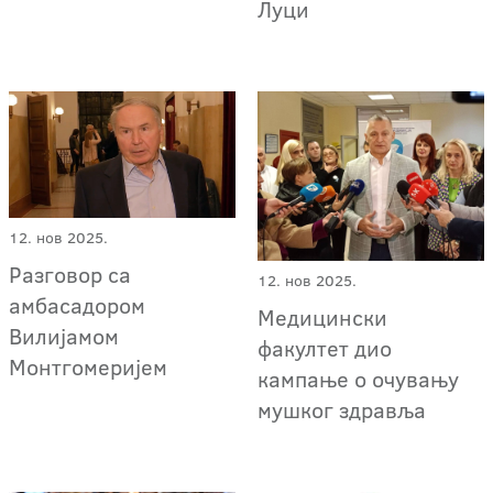
Луци
12. нов 2025.
Разговор са
12. нов 2025.
амбасадором
Медицински
Вилијамом
факултет дио
Монтгомеријем
кампање о очувању
мушког здравља