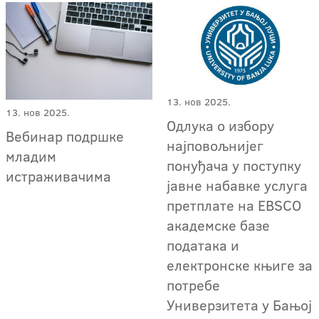
13. нов 2025.
13. нов 2025.
Одлука о избору
Вебинар подршке
најповољнијег
младим
понуђача у поступку
истраживачима
јавне набавке услуга
претплате на EBSCO
академске базе
података и
електронске књиге за
потребе
Универзитета у Бањој