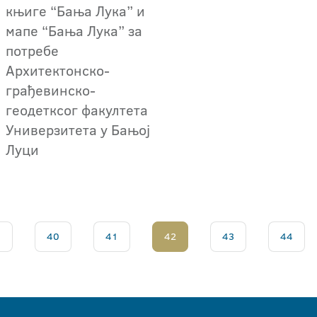
књиге “Бања Лука” и
мапе “Бања Лука” за
потребе
Архитектонско-
грађевинско-
геодетксог факултета
Универзитета у Бањој
Луци
.
40
41
42
43
44