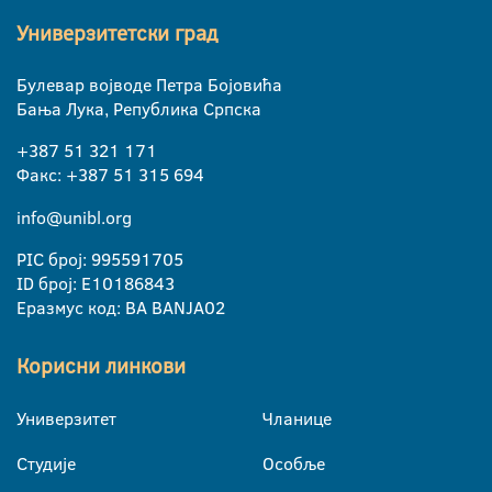
Универзитетски град
Булевар војводе Петра Бојовића
Бања Лука, Република Српска
+387 51 321 171
Факс: +387 51 315 694
info@unibl.org
PIC број: 995591705
ID број: E10186843
Еразмус код: BA BANJA02
Корисни линкови
Универзитет
Чланице
Студије
Особље