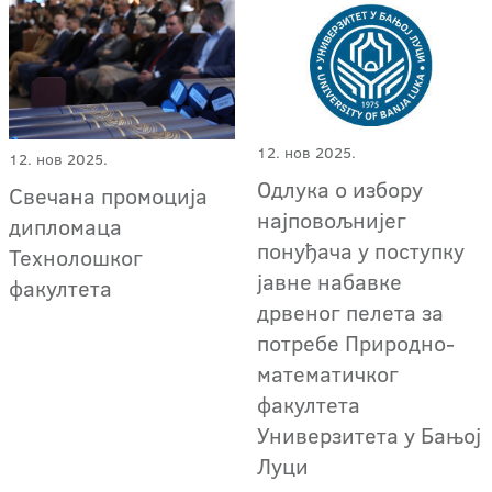
12. нов 2025.
12. нов 2025.
Одлука о избору
Свечана промоција
најповољнијег
дипломаца
понуђача у поступку
Технолошког
јавне набавке
факултета
дрвеног пелета за
потребе Природно-
математичког
факултета
Универзитета у Бањој
Луци