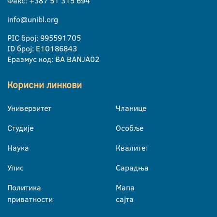
Факс: +387 51 315 694
info@unibl.org
PIC број: 995591705
ID број: E10186843
Еразмус код: BA BANJA02
Корисни линкови
Универзитет
Чланице
Студије
Особље
Наука
Квалитет
Упис
Сарадња
Политика
Мапа
приватности
сајта