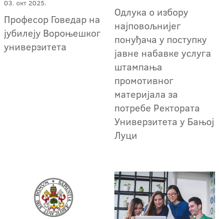
03. окт 2025.
Одлука о избору
Професор Говедар на
најповољнијег
јубилеју Вороњешког
понуђача у поступку
универзитета
јавне набавке услуга
штампања
промотивног
материјала за
потребе Ректората
Универзитета у Бањој
Луци