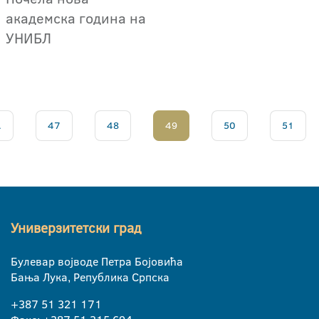
академска година на
УНИБЛ
.
47
48
49
50
51
Универзитетски град
Булевар војводе Петра Бојовића
Бања Лука, Република Српска
+387 51 321 171