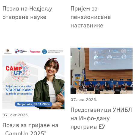
Позив на Недјељу
Пријем за
отворене науке
пензионисане
наставнике
07. окт 2025.
Представници УНИБЛ
07. окт 2025.
на Инфо-дану
Позив за пријаве на
програма ЕУ
„CampUp 2025ˮ