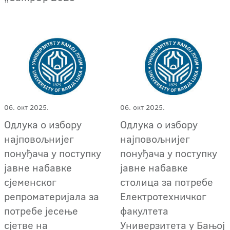
06. окт 2025.
06. окт 2025.
Одлука о избору
Одлука о избору
најповољнијег
најповољнијег
понуђача у поступку
понуђача у поступку
јавне набавке
јавне набавке
сјеменског
столица за потребе
репроматеријала за
Електротехничког
потребе јесење
факултета
сјетве на
Универзитета у Бањој