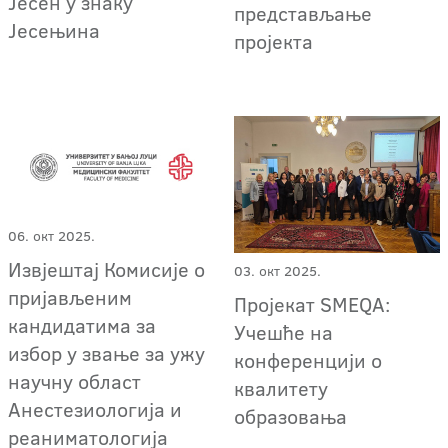
Јесен у знаку
представљање
Јесењина
пројекта
06. окт 2025.
Извјештај Комисије о
03. окт 2025.
пријављеним
Пројекат SMEQA:
кандидатима за
Учешће нa
избор у звање за ужу
конференцији о
научну област
квалитету
Анестезиологија и
образовања
реаниматологија