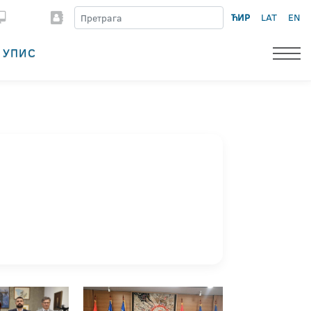
ЋИР
LAT
EN
УПИС