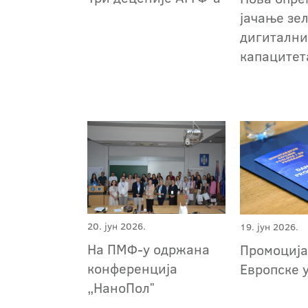
јачање зе
дигитални
капаците
20. јун 2026.
19. јун 2026.
На ПМФ-у одржана
Промоција
конференција
Европске 
„НаноПолˮ