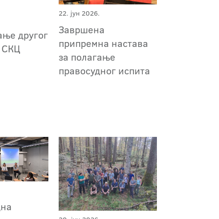
22. јун 2026.
Завршена
ње другог
припремна настава
 СКЦ
за полагање
правосудног испита
дна