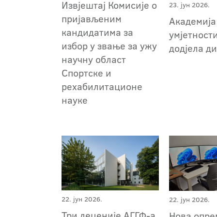
Извјештај Комисије о
23. јун 2026.
пријављеним
Академија
кандидатима за
умјетност
избор у звање за ужу
додјела д
научну област
Спортске и
рехабилитационе
науке
22. јун 2026.
22. јун 2026.
Три деценије АГГФ-a
Нова опре