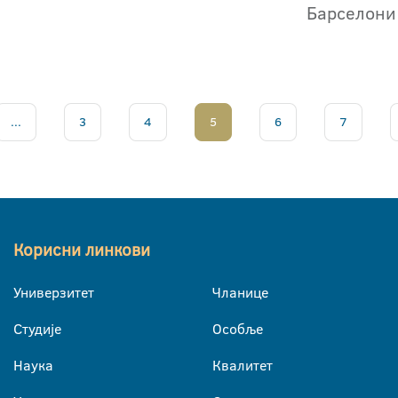
Барселони
...
3
4
5
6
7
Корисни линкови
Универзитет
Чланице
Студије
Особље
Наука
Квалитет