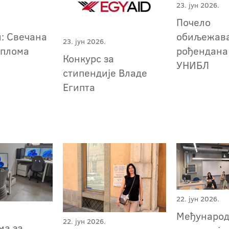
23. јун 2026.
Почело
и: Свечана
обиљежава
23. јун 2026.
иплома
рођендана
Конкурс за
УНИБЛ
стипендије Владе
Египта
22. јун 2026.
Међунаро
22. јун 2026.
ма за