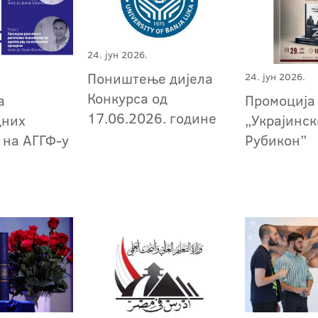
24. јун 2026.
Поништење дијела
24. јун 2026.
Конкурса од
а
Промоција
17.06.2026. године
дних
„Украјинс
 на АГГФ-у
Рубикон”