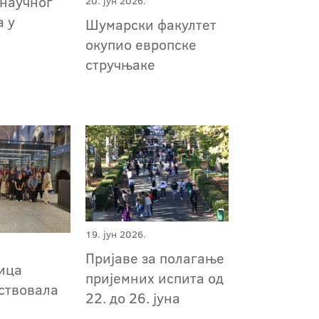
 научног
20. јун 2026.
а у
Шумарски факултет
окупио европске
стручњаке
19. јун 2026.
Пријаве за полагање
ица
пријемних испита од
ствовала
22. до 26. јуна