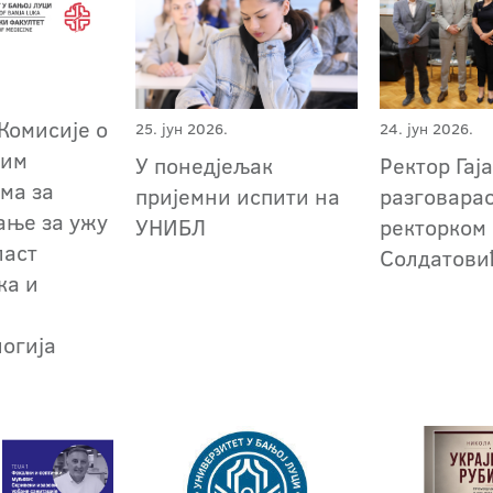
Комисије о
25. јун 2026.
24. јун 2026.
ним
У понедјељак
Ректор Гај
ма за
пријемни испити на
разговарао
ање за ужу
УНИБЛ
ректорком
ласт
Солдатови
ка и
огија