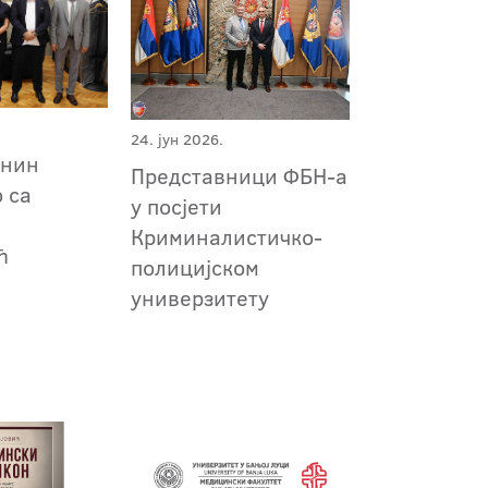
24. јун 2026.
анин
Представници ФБН-а
 са
у посјети
Криминалистичко-
ћ
полицијском
универзитету