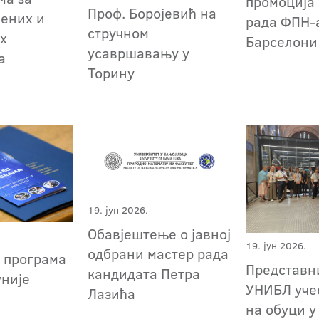
промоција
Проф. Боројевић на
лених и
рада ФПН-
стручном
х
Барселони
усавршавању у
та
Торину
19. јун 2026.
Обавјештење о јавној
19. јун 2026.
одбрани мастер рада
 програма
Представн
кандидата Петра
уније
УНИБЛ уче
Лазића
на обуци у