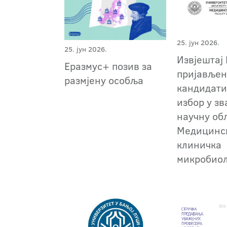
25. јун 2026.
25. јун 2026.
Извјештај 
Еразмус+ позив за
пријавље
размјену особља
кандидати
избор у зв
научну об
Медицинс
клиничка
микробиол